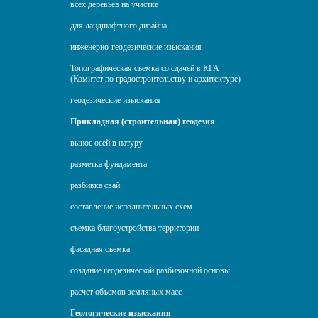
всех деревьев на участке
для ландшафтного дизайна
инженерно-геодезические изыскания
Топографическая съемка со сдачей в КГА
(Комитет по градостроительству и архитектуре)
геодезические изыскания
Прикладная (строительная) геодезия
вынос осей в натуру
разметка фундамента
разбивка свай
составление исполнительных схем
съемка благоустройства территории
фасадная съемка
создание геодезической разбивочной основы
расчет объемов земляных масс
Геологические изыскания