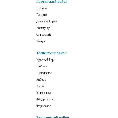
Гатчинский район
Вырица
Гатчина
Дружная Горка
Коммунар
Сиверский
Тайцы
Тосненский район
Красный Бор
Любань
Никольское
Рябово
Тосно
Ульяновка
Фёдоровское
Форносово
Волосовский район