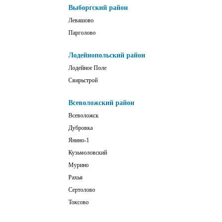
Выборгский район
Левашово
Парголово
Лодейнопольский район
Лодейное Поле
Свирьстрой
Всеволожский район
Всеволожск
Дубровка
Янино-1
Кузьмоловский
Мурино
Рахья
Сертолово
Токсово