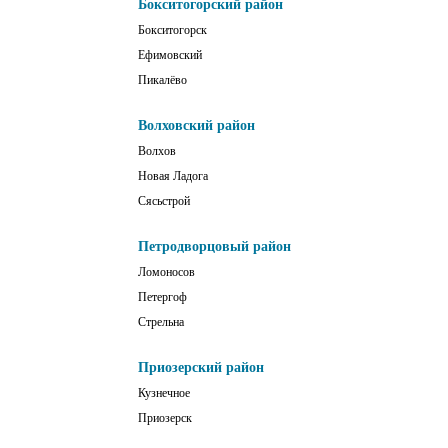
Бокситогорский район
Бокситогорск
Ефимовский
Пикалёво
Волховский район
Волхов
Новая Ладога
Сясьстрой
Петродворцовый район
Ломоносов
Петергоф
Стрельна
Приозерский район
Кузнечное
Приозерск