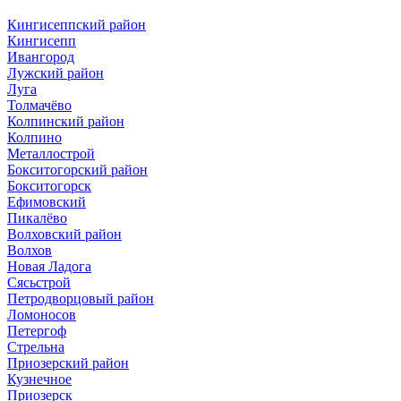
Кингисеппский район
Кингисепп
Ивангород
Лужский район
Луга
Толмачёво
Колпинский район
Колпино
Металлострой
Бокситогорский район
Бокситогорск
Ефимовский
Пикалёво
Волховский район
Волхов
Новая Ладога
Сясьстрой
Петродворцовый район
Ломоносов
Петергоф
Стрельна
Приозерский район
Кузнечное
Приозерск