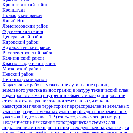
Кронштадтский район
Кронштадт
Приморский район
Лисий Нос
Ломоносовский район
Фрунзенский район
Центральный район
Кировский район
Адмиралтейский район
Василеостровский район
Калининский район
Красногвардейский район
Московский район
Невский район
Петроградский район
Кадастровые работы
межевание / уточнение границ
земельного участка
вынос границ в натуру
технический план
кадастровая съемка
внутренние обмеры и координирование
строения
схема расположения земельного участка на
кадастровом плане территории
перераспределение земельных
участков
раздел земельных участков
объединение земельных
участков
Подготовка ТГР (топо-геодезического регистра)
Геодезические изыскания
топографическая съемка:
для
подключения инженерных сетей
всех деревьев на участке
для
ландшафтного дизайна
инженерно-геодезические изыскания