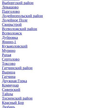
Выборгский район
Левашово
Парголово
Лодейнопольский район
Лодейное Поле
Свирьстрой
Всеволожский район
Всеволожск
Дубровка
Янино-1
Кузьмоловский
Мурино
Рахья
Сертолово
Токсово
Гатчинский район
Вырица
Гатчина
Дружная Горка
Коммунар
Сиверский
Тайцы
Тосненский район
Красный Бор
Любань