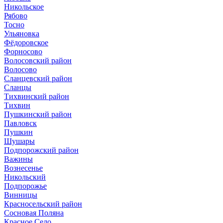
Никольское
Рябово
Тосно
Ульяновка
Фёдоровское
Форносово
Волосовский район
Волосово
Сланцевский район
Сланцы
Тихвинский район
Тихвин
Пушкинский район
Павловск
Пушкин
Шушары
Подпорожский район
Важины
Вознесенье
Никольский
Подпорожье
Винницы
Красносельский район
Сосновая Поляна
Красное Село