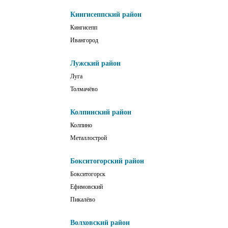
Кингисеппский район
Кингисепп
Ивангород
Лужский район
Луга
Толмачёво
Колпинский район
Колпино
Металлострой
Бокситогорский район
Бокситогорск
Ефимовский
Пикалёво
Волховский район