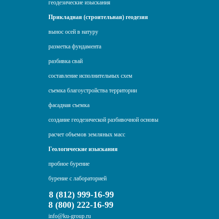
геодезические изыскания
Прикладная (строительная) геодезия
вынос осей в натуру
разметка фундамента
разбивка свай
составление исполнительных схем
съемка благоустройства территории
фасадная съемка
создание геодезической разбивочной основы
расчет объемов земляных масс
Геологические изыскания
пробное бурение
бурение с лабораторией
8 (812) 999-16-99
8 (800) 222-16-99
info@ku-group.ru