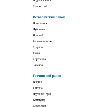
Лодейное Поле
Свирьстрой
Всеволожский район
Всеволожск
Дубровка
Янино-1
Кузьмоловский
Мурино
Рахья
Сертолово
Токсово
Гатчинский район
Вырица
Гатчина
Дружная Горка
Коммунар
Сиверский