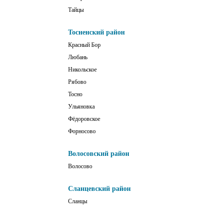
Тайцы
Тосненский район
Красный Бор
Любань
Никольское
Рябово
Тосно
Ульяновка
Фёдоровское
Форносово
Волосовский район
Волосово
Сланцевский район
Сланцы