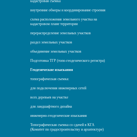
кадастровая съемка
внутренние обмеры и координирование строения
схема расположения земельного участка на
кадастровом плане территории
перераспределение земельных участков
раздел земельных участков
объединение земельных участков
Подготовка ТГР (топо-геодезического регистра)
Геодезические изыскания
топографическая съемка:
для подключения инженерных сетей
всех деревьев на участке
для ландшафтного дизайна
инженерно-геодезические изыскания
Топографическая съемка со сдачей в КГА
(Комитет по градостроительству и архитектуре)