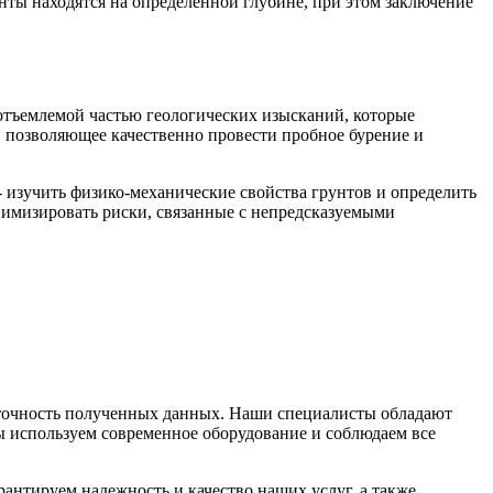
унты находятся на определённой глубине, при этом заключение
тъемлемой частью геологических изысканий, которые
 позволяющее качественно провести пробное бурение и
- изучить физико-механические свойства грунтов и определить
инимизировать риски, связанные с непредсказуемыми
точность полученных данных. Наши специалисты обладают
ы используем современное оборудование и соблюдаем все
нтируем надежность и качество наших услуг, а также