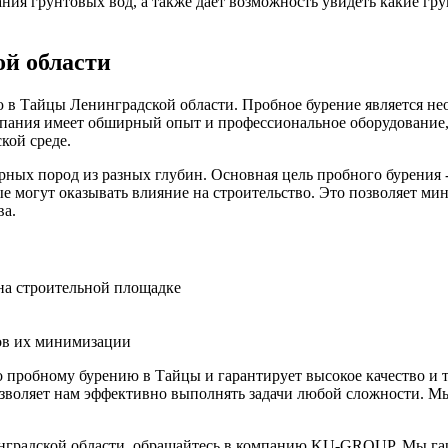
ния грунтовых вод, а также даёт возможность увидеть какие гр
ой области
 Тайцы Ленинградской области. Пробное бурение является нео
пания имеет обширный опыт и профессиональное оборудование,
кой среде.
орных пород из разных глубин. Основная цель пробного бурения 
рые могут оказывать влияние на строительство. Это позволяет м
ва.
на строительной площадке
ов их минимизации
пробному бурению в Тайцы и гарантирует высокое качество и 
озволяет нам эффективно выполнять задачи любой сложности. М
нградской области, обращайтесь в компанию KU-GROUP. Мы гара