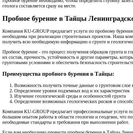
Пробное бурение необходимо, чтобы определить глубину залега
геолога составляется сразу на месте.
Пробное бурение в Тайцы Ленинградск
Компания KU-GROUP предлагает услуги по пробному бурению в
необходимы при реализации строительных проектов. Наша ком
получить всю необходимую информацию о грунте и геологичес
Пробное бурение - это процесс получения образцов грунта и г
их состав, прочность, устойчивость и другие параметры, кото
грунтовыми условиями и обеспечить безопасность строительст
Преимущества пробного бурения в Тайцы:
Возможность получить точные данные о грунтовом слое 
Определение уровня подземных вод и их характеристик
Изучение геологической среды и особенностей грунта
Определение возможных геологических рисков и способ
Компания KU-GROUP предлагает профессиональные услуги по 
большим опытом работы в области геологии и геодезии, что п
необходимые стандарты и требования при выполнении работ.
Если вам необходимо провести пробное бурение в Тайцы Лени