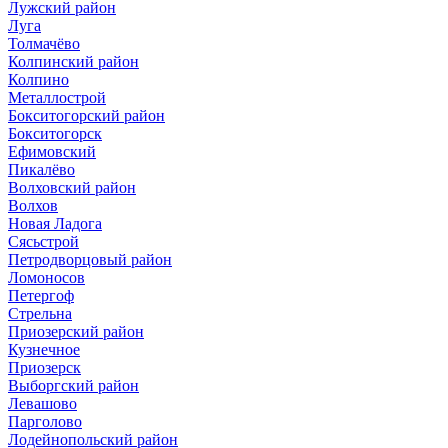
Лужский район
Луга
Толмачёво
Колпинский район
Колпино
Металлострой
Бокситогорский район
Бокситогорск
Ефимовский
Пикалёво
Волховский район
Волхов
Новая Ладога
Сясьстрой
Петродворцовый район
Ломоносов
Петергоф
Стрельна
Приозерский район
Кузнечное
Приозерск
Выборгский район
Левашово
Парголово
Лодейнопольский район