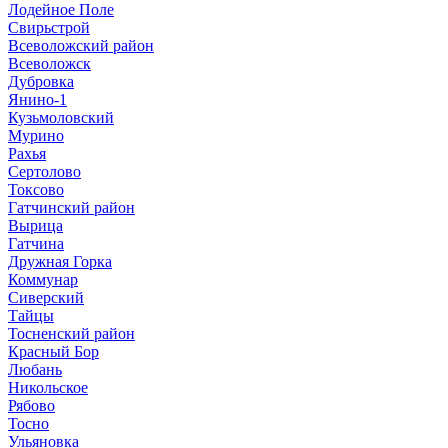
Лодейное Поле
Свирьстрой
Всеволожский район
Всеволожск
Дубровка
Янино-1
Кузьмоловский
Мурино
Рахья
Сертолово
Токсово
Гатчинский район
Вырица
Гатчина
Дружная Горка
Коммунар
Сиверский
Тайцы
Тосненский район
Красный Бор
Любань
Никольское
Рябово
Тосно
Ульяновка