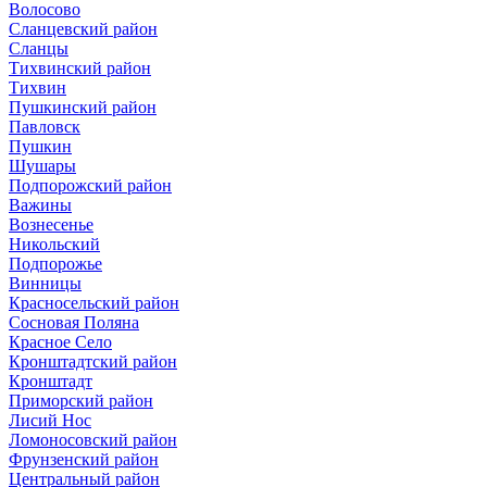
Волосово
Сланцевский район
Сланцы
Тихвинский район
Тихвин
Пушкинский район
Павловск
Пушкин
Шушары
Подпорожский район
Важины
Вознесенье
Никольский
Подпорожье
Винницы
Красносельский район
Сосновая Поляна
Красное Село
Кронштадтский район
Кронштадт
Приморский район
Лисий Нос
Ломоносовский район
Фрунзенский район
Центральный район