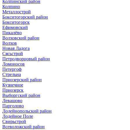
Колпинский район
Колпино
Металлострой
Бокситогорский район
Бокситогорск
Ефимовский
Пикалёво
Волховский район
Волхов
Новая Ладога
Сясьстрой
Петродворцовый район
Ломоносов
Петергоф
Стрельна
Приозерский район
Кузнечное
Приозерск
Выборгский район
Левашово
Парголово
Лодейнопольский район
Лодейное Поле
Свирьстрой
Всеволожский район