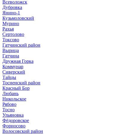
Всеволожск
Дубровка
Янино-1
Кузьмоловский
Мурино
Рахья
Сертолово
Токсово
Гатчинский район
Вырица
Гатчина
Дружная Горка
Коммунар
Сиверский
Тайцы
Тосненский район
Красный Бор
Любань
Никольское
Рябово
Тосно
Ульяновка
Фёдоровское
Форносово
Волосовский район