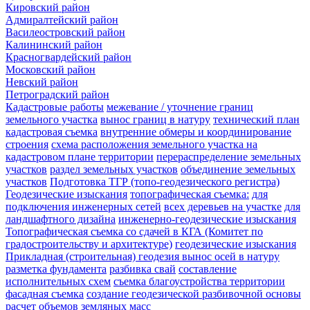
Кировский район
Адмиралтейский район
Василеостровский район
Калининский район
Красногвардейский район
Московский район
Невский район
Петроградский район
Кадастровые работы
межевание / уточнение границ
земельного участка
вынос границ в натуру
технический план
кадастровая съемка
внутренние обмеры и координирование
строения
схема расположения земельного участка на
кадастровом плане территории
перераспределение земельных
участков
раздел земельных участков
объединение земельных
участков
Подготовка ТГР (топо-геодезического регистра)
Геодезические изыскания
топографическая съемка:
для
подключения инженерных сетей
всех деревьев на участке
для
ландшафтного дизайна
инженерно-геодезические изыскания
Топографическая съемка со сдачей в КГА (Комитет по
градостроительству и архитектуре)
геодезические изыскания
Прикладная (строительная) геодезия
вынос осей в натуру
разметка фундамента
разбивка свай
составление
исполнительных схем
съемка благоустройства территории
фасадная съемка
создание геодезической разбивочной основы
расчет объемов земляных масс