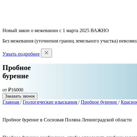
Новый закон о межевании с 1 марта 2025
ВАЖНО
Без межевания (уточнения границ земельного участка) невозмо
Узнать подробнее
Пробное
бурение
от ₽16000
Заказать звонок
Главная
/
Геологические изыскания
/
Пробное бурение
/
Красно
Пробное бурение в Сосновая Поляна Ленинградской области