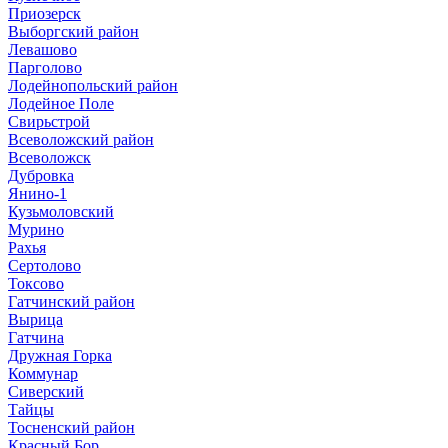
Приозерск
Выборгский район
Левашово
Парголово
Лодейнопольский район
Лодейное Поле
Свирьстрой
Всеволожский район
Всеволожск
Дубровка
Янино-1
Кузьмоловский
Мурино
Рахья
Сертолово
Токсово
Гатчинский район
Вырица
Гатчина
Дружная Горка
Коммунар
Сиверский
Тайцы
Тосненский район
Красный Бор