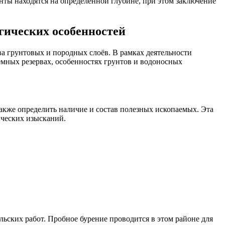
унты находятся на определённой глубине, при этом заключение
гических особенностей
ва грунтовых и породных слоёв. В рамках деятельности
мных резервах, особенностях грунтов и водоносных
акже определить наличие и состав полезных ископаемых. Эта
ических изысканий.
льских работ. Пробное бурение проводится в этом районе для