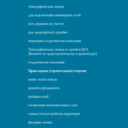
топографическая съемка:
для подключения инженерных сетей
всех деревьев на участке
для ландшафтного дизайна
инженерно-геодезические изыскания
Топографическая съемка со сдачей в КГА
(Комитет по градостроительству и архитектуре)
геодезические изыскания
Прикладная (строительная) геодезия
вынос осей в натуру
разметка фундамента
разбивка свай
составление исполнительных схем
съемка благоустройства территории
фасадная съемка