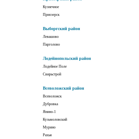
Кузнечное
Приозерск
Выборгский район
Левашово
Парголово
Лодейнопольский район
Лодейное Поле
Свирьстрой
Всеволожский район
Всеволожск
Дубровка
Янино-1
Кузьмоловский
Мурино
Рахья