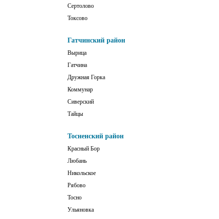
Сертолово
Токсово
Гатчинский район
Вырица
Гатчина
Дружная Горка
Коммунар
Сиверский
Тайцы
Тосненский район
Красный Бор
Любань
Никольское
Рябово
Тосно
Ульяновка