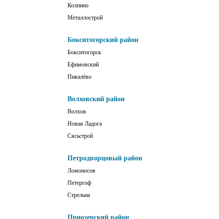
Колпино
Металлострой
Бокситогорский район
Бокситогорск
Ефимовский
Пикалёво
Волховский район
Волхов
Новая Ладога
Сясьстрой
Петродворцовый район
Ломоносов
Петергоф
Стрельна
Приозерский район