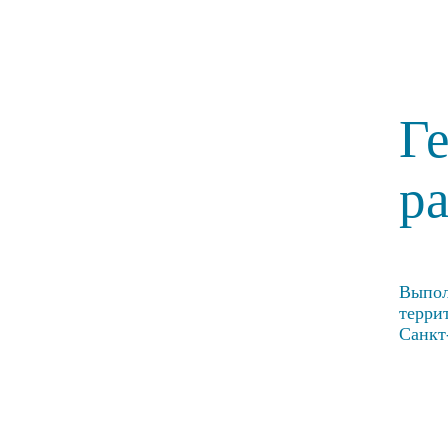
Г
р
Выпол
терри
Санкт