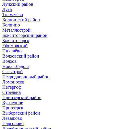
Лужский район
Луга
Толмачёво
Колпинский район
Колпино
Металлострой
Бокситогорский район
Бокситогорск
Ефимовский
Пикалёво
Волховский район
Волхов
Новая Ладога
Сясьстрой
Петродворцовый район
Ломоносов
Петергоф
Стрельна
Приозерский район
Кузнечное
Приозерск
Выборгский район
Левашово
Парголово
Лодейнопольский район