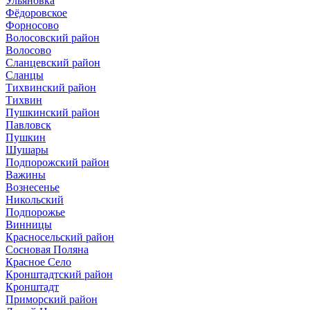
Ульяновка
Фёдоровское
Форносово
Волосовский район
Волосово
Сланцевский район
Сланцы
Тихвинский район
Тихвин
Пушкинский район
Павловск
Пушкин
Шушары
Подпорожский район
Важины
Вознесенье
Никольский
Подпорожье
Винницы
Красносельский район
Сосновая Поляна
Красное Село
Кронштадтский район
Кронштадт
Приморский район