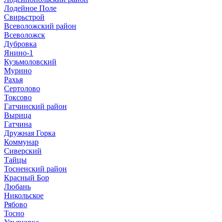
Лодейное Поле
Свирьстрой
Всеволожский район
Всеволожск
Дубровка
Янино-1
Кузьмоловский
Мурино
Рахья
Сертолово
Токсово
Гатчинский район
Вырица
Гатчина
Дружная Горка
Коммунар
Сиверский
Тайцы
Тосненский район
Красный Бор
Любань
Никольское
Рябово
Тосно