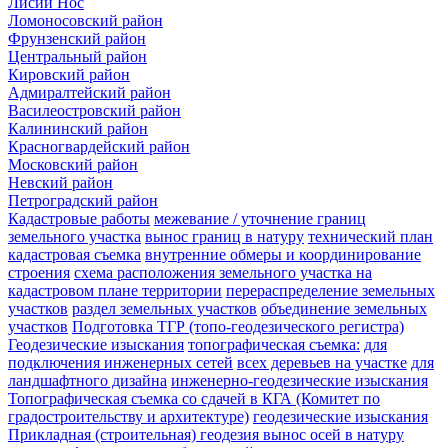
Лисий Нос
Ломоносовский район
Фрунзенский район
Центральный район
Кировский район
Адмиралтейский район
Василеостровский район
Калининский район
Красногвардейский район
Московский район
Невский район
Петроградский район
Кадастровые работы
межевание / уточнение границ
земельного участка
вынос границ в натуру
технический план
кадастровая съемка
внутренние обмеры и координирование
строения
схема расположения земельного участка на
кадастровом плане территории
перераспределение земельных
участков
раздел земельных участков
объединение земельных
участков
Подготовка ТГР (топо-геодезического регистра)
Геодезические изыскания
топографическая съемка:
для
подключения инженерных сетей
всех деревьев на участке
для
ландшафтного дизайна
инженерно-геодезические изыскания
Топографическая съемка со сдачей в КГА (Комитет по
градостроительству и архитектуре)
геодезические изыскания
Прикладная (строительная) геодезия
вынос осей в натуру