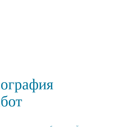
еография
абот