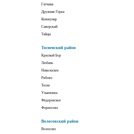
Гатчина
Дружная Горка
Коммунар
Сиверский
Тайцы
Тосненский район
Красный Бор
Любань
Никольское
Рябово
Тосно
Ульяновка
Фёдоровское
Форносово
Волосовский район
Волосово