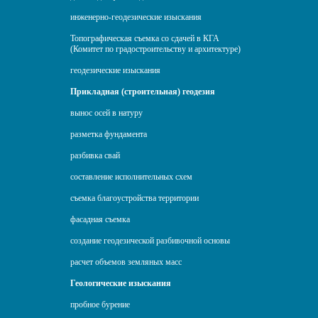
инженерно-геодезические изыскания
Топографическая съемка со сдачей в КГА
(Комитет по градостроительству и архитектуре)
геодезические изыскания
Прикладная (строительная) геодезия
вынос осей в натуру
разметка фундамента
разбивка свай
составление исполнительных схем
съемка благоустройства территории
фасадная съемка
создание геодезической разбивочной основы
расчет объемов земляных масс
Геологические изыскания
пробное бурение