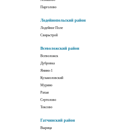
Парголово
Лодейнопольский район
Лодейное Поле
Свирьстрой
Всеволожский район
Всеволожск
Дубровка
Янино-1
Кузьмоловский
Мурино
Рахья
Сертолово
Токсово
Гатчинский район
Вырица