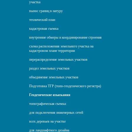
участка
вынос границ в натуру
технический план
кадастровая съемка
внутренние обмеры и координирование строения
схема расположения земельного участка на
кадастровом плане территории
перераспределение земельных участков
раздел земельных участков
объединение земельных участков
Подготовка ТГР (топо-геодезического регистра)
Геодезические изыскания
топографическая съемка:
для подключения инженерных сетей
всех деревьев на участке
для ландшафтного дизайна