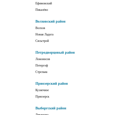
Ефимовский
Пикалёво
Волховский район
Волхов
Новая Ладога
Сясьстрой
Петродворцовый район
Ломоносов
Петергоф
Стрельна
Приозерский район
Кузнечное
Приозерск
Выборгский район
Левашово