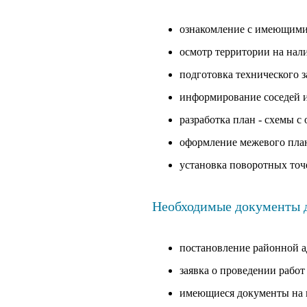
ознакомление с имеющимис
осмотр территории на нали
подготовка технического з
информирование соседей и
разработка план - схемы 
оформление межевого пла
установка поворотных точе
Необходимые документы д
постановление районной а
заявка о проведении рабо
имеющиеся документы на 