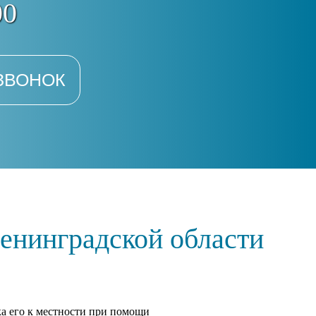
00
ЗВОНОК
енинградской области
ка его к местности при помощи