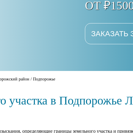
ОТ ₽150
ЗАКАЗАТЬ 
орожский район
/
Подпорожье
о участка в Подпорожье Л
изыскания, определяющие границы земельного участка и привяз