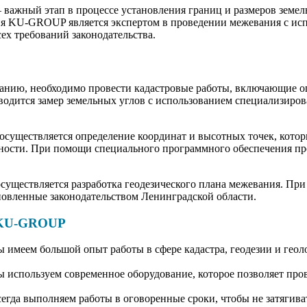
 важный этап в процессе установления границ и размеров земе
ия KU-GROUP является экспертом в проведении межевания с ис
ех требований законодательства.
анию, необходимо провести кадастровые работы, включающие о
оводится замер земельных углов с использованием специализиров
существляется определение координат и высотных точек, котор
ности. При помощи специального программного обеспечения пр
существляется разработка геодезического плана межевания. При
новленные законодательством Ленинградской области.
 KU-GROUP
имеем большой опыт работы в сфере кадастра, геодезии и геоло
ы используем современное оборудование, которое позволяет про
егда выполняем работы в оговоренные сроки, чтобы не затягива