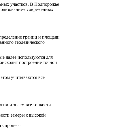
льных участков. В Подпорожье
пользованием современных
пределение границ и площади
анного геодезического
ые далее используются для
оисходит построение точной
 этом учитываются все
гии и знаем все тонкости
вести замеры с высокой
ть процесс.