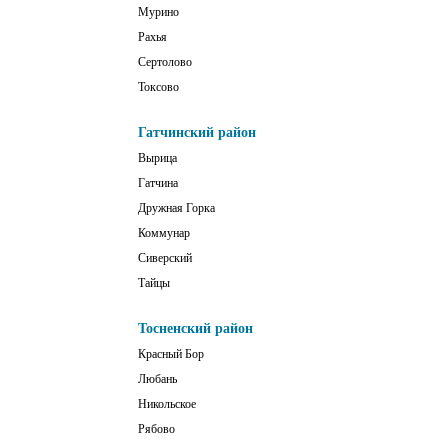
Мурино
Рахья
Сертолово
Токсово
Гатчинский район
Вырица
Гатчина
Дружная Горка
Коммунар
Сиверский
Тайцы
Тосненский район
Красный Бор
Любань
Никольское
Рябово