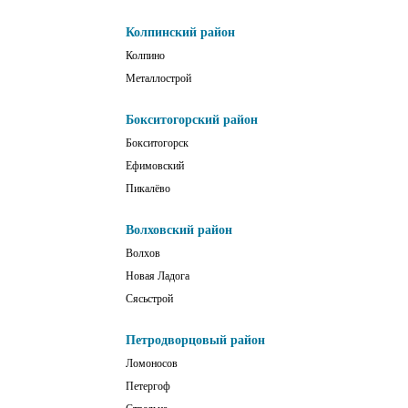
Колпинский район
Колпино
Металлострой
Бокситогорский район
Бокситогорск
Ефимовский
Пикалёво
Волховский район
Волхов
Новая Ладога
Сясьстрой
Петродворцовый район
Ломоносов
Петергоф