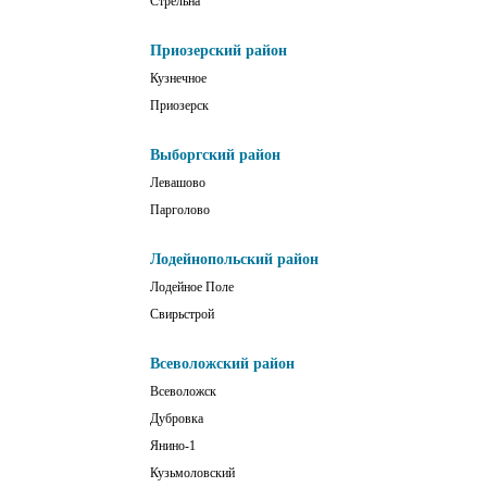
Стрельна
Приозерский район
Кузнечное
Приозерск
Выборгский район
Левашово
Парголово
Лодейнопольский район
Лодейное Поле
Свирьстрой
Всеволожский район
Всеволожск
Дубровка
Янино-1
Кузьмоловский