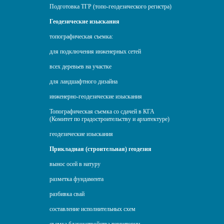
Подготовка ТГР (топо-геодезического регистра)
Геодезические изыскания
топографическая съемка:
для подключения инженерных сетей
всех деревьев на участке
для ландшафтного дизайна
инженерно-геодезические изыскания
Топографическая съемка со сдачей в КГА
(Комитет по градостроительству и архитектуре)
геодезические изыскания
Прикладная (строительная) геодезия
вынос осей в натуру
разметка фундамента
разбивка свай
составление исполнительных схем