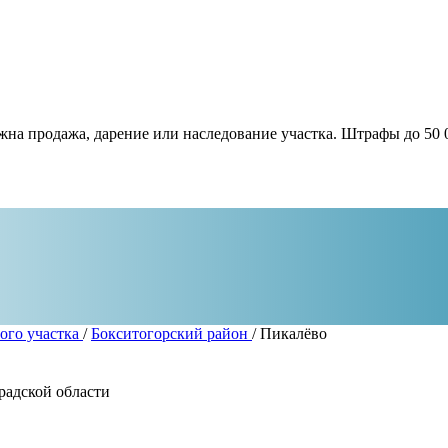
жна продажа, дарение или наследование участка. Штрафы до 50 
ого участка
/
Бокситогорский район
/
Пикалёво
радской области