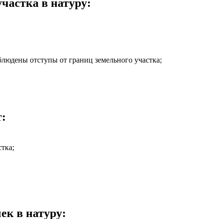
частка в натуру:
людены отступы от границ земельного участка;
т:
тка;
ек в натуру: