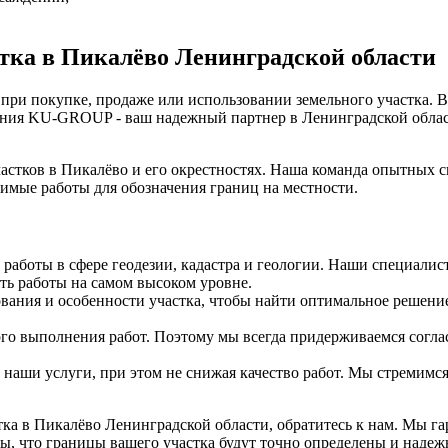
стка в Пикалёво Ленинградской области
 при покупке, продаже или использовании земельного участка. 
ния KU-GROUP - ваш надежный партнер в Ленинградской области
астков в Пикалёво и его окрестностях. Наша команда опытных с
димые работы для обозначения границ на местности.
аботы в сфере геодезии, кадастра и геологии. Наши специали
ть работы на самом высоком уровне.
ания и особенности участка, чтобы найти оптимальное решени
 выполнения работ. Поэтому мы всегда придерживаемся соглас
наши услуги, при этом не снижая качество работ. Мы стремим
тка в Пикалёво Ленинградской области, обратитесь к нам. Мы г
ы, что границы вашего участка будут точно определены и наде