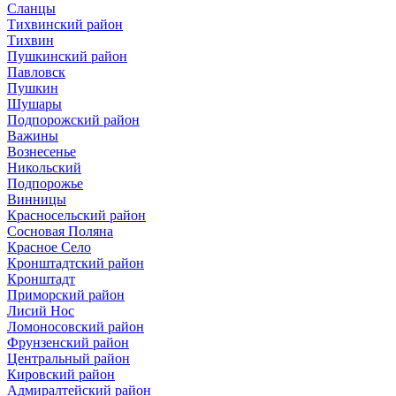
Сланцы
Тихвинский район
Тихвин
Пушкинский район
Павловск
Пушкин
Шушары
Подпорожский район
Важины
Вознесенье
Никольский
Подпорожье
Винницы
Красносельский район
Сосновая Поляна
Красное Село
Кронштадтский район
Кронштадт
Приморский район
Лисий Нос
Ломоносовский район
Фрунзенский район
Центральный район
Кировский район
Адмиралтейский район