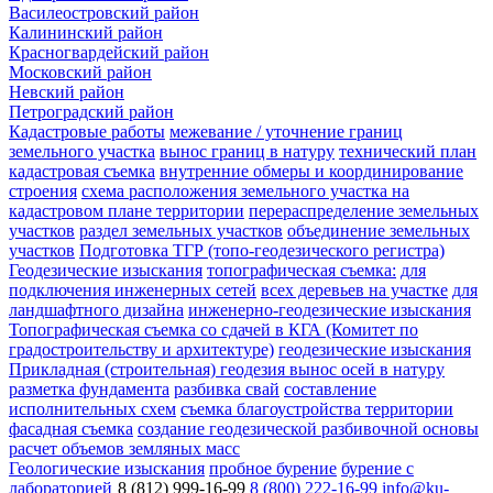
Василеостровский район
Калининский район
Красногвардейский район
Московский район
Невский район
Петроградский район
Кадастровые работы
межевание / уточнение границ
земельного участка
вынос границ в натуру
технический план
кадастровая съемка
внутренние обмеры и координирование
строения
схема расположения земельного участка на
кадастровом плане территории
перераспределение земельных
участков
раздел земельных участков
объединение земельных
участков
Подготовка ТГР (топо-геодезического регистра)
Геодезические изыскания
топографическая съемка:
для
подключения инженерных сетей
всех деревьев на участке
для
ландшафтного дизайна
инженерно-геодезические изыскания
Топографическая съемка со сдачей в КГА (Комитет по
градостроительству и архитектуре)
геодезические изыскания
Прикладная (строительная) геодезия
вынос осей в натуру
разметка фундамента
разбивка свай
составление
исполнительных схем
съемка благоустройства территории
фасадная съемка
создание геодезической разбивочной основы
расчет объемов земляных масс
Геологические изыскания
пробное бурение
бурение с
лабораторией
8 (812) 999-16-99
8 (800) 222-16-99
info@ku-