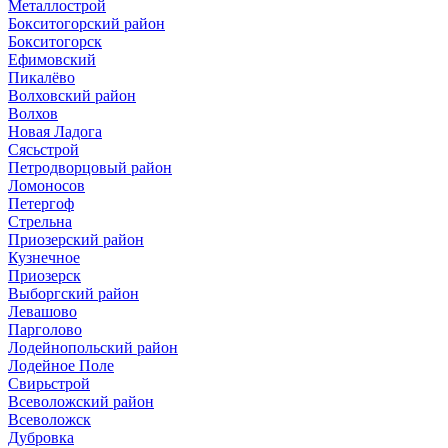
Металлострой
Бокситогорский район
Бокситогорск
Ефимовский
Пикалёво
Волховский район
Волхов
Новая Ладога
Сясьстрой
Петродворцовый район
Ломоносов
Петергоф
Стрельна
Приозерский район
Кузнечное
Приозерск
Выборгский район
Левашово
Парголово
Лодейнопольский район
Лодейное Поле
Свирьстрой
Всеволожский район
Всеволожск
Дубровка