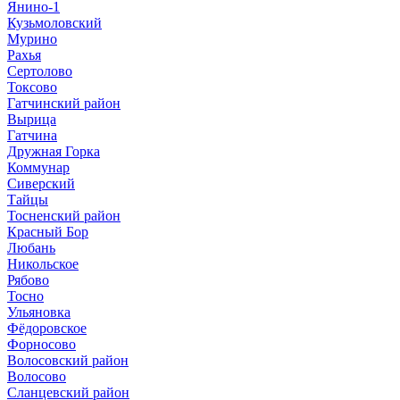
Янино-1
Кузьмоловский
Мурино
Рахья
Сертолово
Токсово
Гатчинский район
Вырица
Гатчина
Дружная Горка
Коммунар
Сиверский
Тайцы
Тосненский район
Красный Бор
Любань
Никольское
Рябово
Тосно
Ульяновка
Фёдоровское
Форносово
Волосовский район
Волосово
Сланцевский район