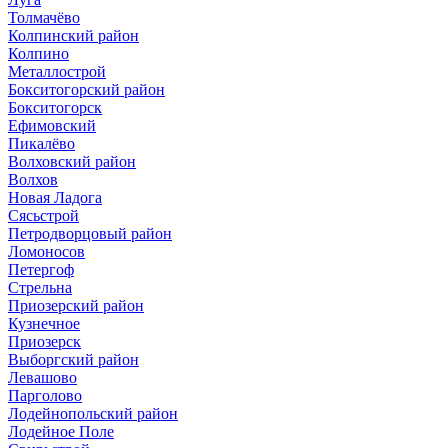
Толмачёво
Колпинский район
Колпино
Металлострой
Бокситогорский район
Бокситогорск
Ефимовский
Пикалёво
Волховский район
Волхов
Новая Ладога
Сясьстрой
Петродворцовый район
Ломоносов
Петергоф
Стрельна
Приозерский район
Кузнечное
Приозерск
Выборгский район
Левашово
Парголово
Лодейнопольский район
Лодейное Поле