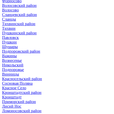
Форносово
Волосовский район
Волосово
Сланцевский район
Сланцы
Тихвинский район
Тихвин
Пушкинский район
Павловск
Пушкин
Шушары
Подпорожский район
Важины
Вознесенье
Никольский
Подпорожье
Винницы
Красносельский район
Сосновая Поляна
Красное Село
Кронштадтский район
Кронштадт
Приморский район
Лисий Нос
Ломоносовский район