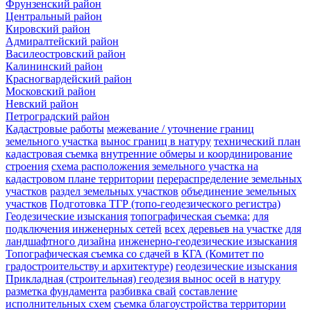
Фрунзенский район
Центральный район
Кировский район
Адмиралтейский район
Василеостровский район
Калининский район
Красногвардейский район
Московский район
Невский район
Петроградский район
Кадастровые работы
межевание / уточнение границ
земельного участка
вынос границ в натуру
технический план
кадастровая съемка
внутренние обмеры и координирование
строения
схема расположения земельного участка на
кадастровом плане территории
перераспределение земельных
участков
раздел земельных участков
объединение земельных
участков
Подготовка ТГР (топо-геодезического регистра)
Геодезические изыскания
топографическая съемка:
для
подключения инженерных сетей
всех деревьев на участке
для
ландшафтного дизайна
инженерно-геодезические изыскания
Топографическая съемка со сдачей в КГА (Комитет по
градостроительству и архитектуре)
геодезические изыскания
Прикладная (строительная) геодезия
вынос осей в натуру
разметка фундамента
разбивка свай
составление
исполнительных схем
съемка благоустройства территории