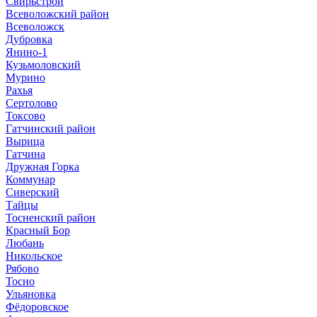
Свирьстрой
Всеволожский район
Всеволожск
Дубровка
Янино-1
Кузьмоловский
Мурино
Рахья
Сертолово
Токсово
Гатчинский район
Вырица
Гатчина
Дружная Горка
Коммунар
Сиверский
Тайцы
Тосненский район
Красный Бор
Любань
Никольское
Рябово
Тосно
Ульяновка
Фёдоровское