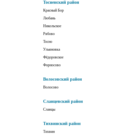
Тосненский район
Красный Бор
Любань
Никольское
Рябово
Тосно
Ульяновка
Фёдоровское
Форносово
Волосовский район
Волосово
Сланцевский район
Сланцы
Тихвинский район
Тихвин