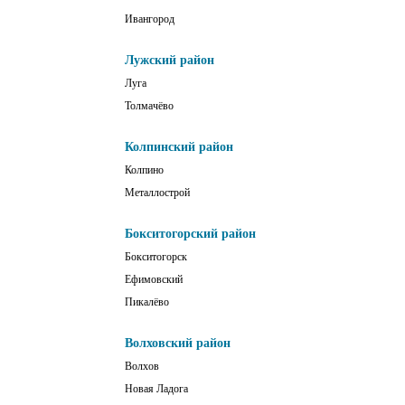
Ивангород
Лужский район
Луга
Толмачёво
Колпинский район
Колпино
Металлострой
Бокситогорский район
Бокситогорск
Ефимовский
Пикалёво
Волховский район
Волхов
Новая Ладога