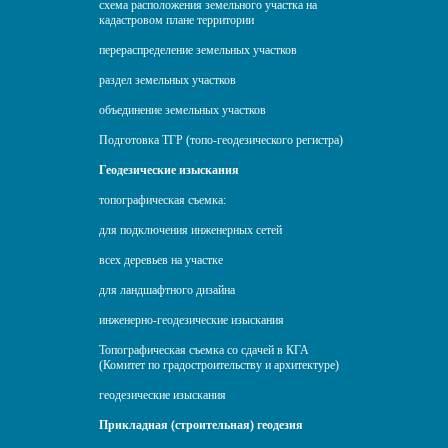
схема расположения земельного участка на
кадастровом плане территории
перераспределение земельных участков
раздел земельных участков
объединение земельных участков
Подготовка ТГР (топо-геодезического регистра)
Геодезические изыскания
топографическая съемка:
для подключения инженерных сетей
всех деревьев на участке
для ландшафтного дизайна
инженерно-геодезические изыскания
Топографическая съемка со сдачей в КГА
(Комитет по градостроительству и архитектуре)
геодезические изыскания
Прикладная (строительная) геодезия