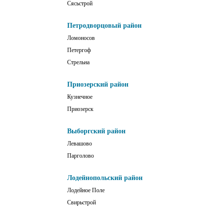
Сясьстрой
Петродворцовый район
Ломоносов
Петергоф
Стрельна
Приозерский район
Кузнечное
Приозерск
Выборгский район
Левашово
Парголово
Лодейнопольский район
Лодейное Поле
Свирьстрой