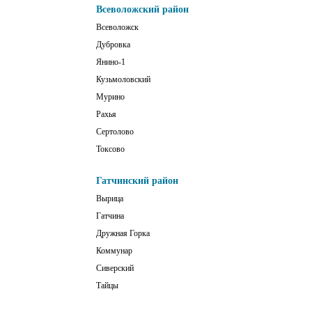
Всеволожский район
Всеволожск
Дубровка
Янино-1
Кузьмоловский
Мурино
Рахья
Сертолово
Токсово
Гатчинский район
Вырица
Гатчина
Дружная Горка
Коммунар
Сиверский
Тайцы