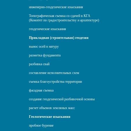
инженерно-геодезические изыскания
Топографическая съемка со сдачей в КГА
(Комитет по градостроительству и архитектуре)
геодезические изыскания
Прикладная (строительная) геодезия
вынос осей в натуру
разметка фундамента
разбивка свай
составление исполнительных схем
съемка благоустройства территории
фасадная съемка
создание геодезической разбивочной основы
расчет объемов земляных масс
Геологические изыскания
пробное бурение