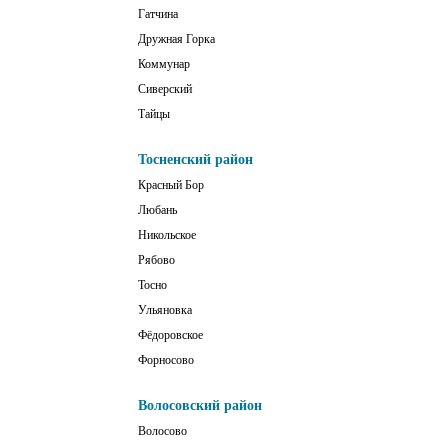
Гатчина
Дружная Горка
Коммунар
Сиверский
Тайцы
Тосненский район
Красный Бор
Любань
Никольское
Рябово
Тосно
Ульяновка
Фёдоровское
Форносово
Волосовский район
Волосово