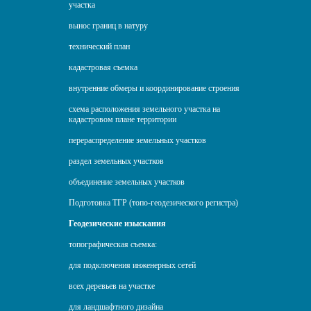
участка
вынос границ в натуру
технический план
кадастровая съемка
внутренние обмеры и координирование строения
схема расположения земельного участка на
кадастровом плане территории
перераспределение земельных участков
раздел земельных участков
объединение земельных участков
Подготовка ТГР (топо-геодезического регистра)
Геодезические изыскания
топографическая съемка:
для подключения инженерных сетей
всех деревьев на участке
для ландшафтного дизайна