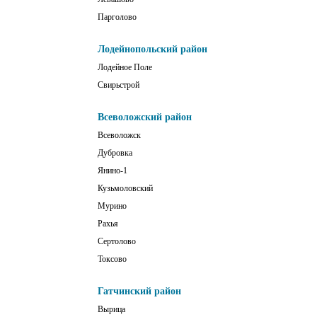
Парголово
Лодейнопольский район
Лодейное Поле
Свирьстрой
Всеволожский район
Всеволожск
Дубровка
Янино-1
Кузьмоловский
Мурино
Рахья
Сертолово
Токсово
Гатчинский район
Вырица