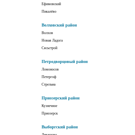
Ефимовский
Пикалёво
Волховский район
Волхов
Новая Ладога
Сясьстрой
Петродворцовый район
Ломоносов
Петергоф
Стрельна
Приозерский район
Кузнечное
Приозерск
Выборгский район
Левашово