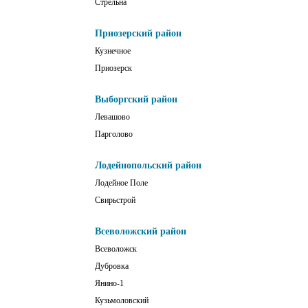
Стрельна
Приозерский район
Кузнечное
Приозерск
Выборгский район
Левашово
Парголово
Лодейнопольский район
Лодейное Поле
Свирьстрой
Всеволожский район
Всеволожск
Дубровка
Янино-1
Кузьмоловский