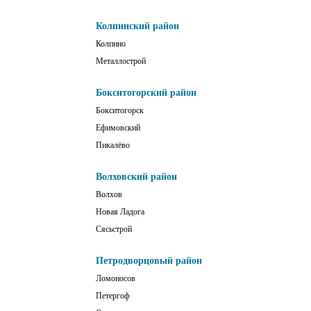
Колпинский район
Колпино
Металлострой
Бокситогорский район
Бокситогорск
Ефимовский
Пикалёво
Волховский район
Волхов
Новая Ладога
Сясьстрой
Петродворцовый район
Ломоносов
Петергоф