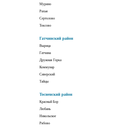
Мурино
Рахья
Сертолово
Токсово
Гатчинский район
Вырица
Гатчина
Дружная Горка
Коммунар
Сиверский
Тайцы
Тосненский район
Красный Бор
Любань
Никольское
Рябово