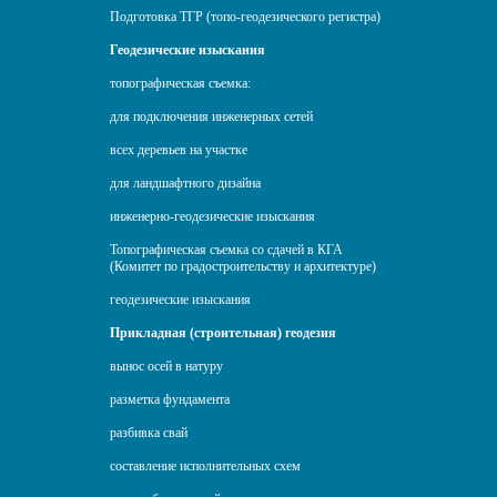
Подготовка ТГР (топо-геодезического регистра)
Геодезические изыскания
топографическая съемка:
для подключения инженерных сетей
всех деревьев на участке
для ландшафтного дизайна
инженерно-геодезические изыскания
Топографическая съемка со сдачей в КГА
(Комитет по градостроительству и архитектуре)
геодезические изыскания
Прикладная (строительная) геодезия
вынос осей в натуру
разметка фундамента
разбивка свай
составление исполнительных схем