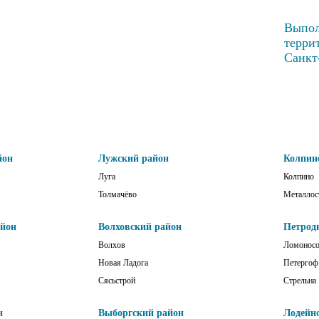
Выпол
терри
Санкт
йон
Лужский район
Колпин
Луга
Колпино
Толмачёво
Металлос
айон
Волховский район
Петрод
Волхов
Ломонос
Новая Ладога
Петергоф
Сясьстрой
Стрельна
н
Выборгский район
Лодейн