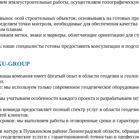
яем землеустроительные работы, осуществляем топографическую
вынос осей строительных объектов, основываясь на готовых пр
еделяем точки контроля, необходимые для обеспечения качества
им планам.
ливаем метки, знаки и маркеры, облегчающие ориентацию для ст
ь: наши специалисты готовы предоставить консультации и подго
 KU-GROUP
наша компания имеет богатый опыт в области геодезии и геолог
т.
: мы используем только современное геодезическое оборудовани
.
ы учитываем особенности каждого проекта и разрабатываем оп
 команда предоставляет полный спектр услуг в области геодези
тей клиентов.
сроков: мы выполняем работы в оговоренные сроки и гарантируе
 в натуру в Пушкинском районе Ленинградской области, обра
геодезические услуги с гарантированной точностью и професси