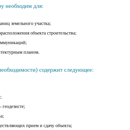
ру необходим для:
аниц земельного участка;
орасположения объекта строительства;
оммуникаций;
хитектурным планом.
 необходимости) содержит следующее:
;
 геодезисте;
а;
ствляющих прием и сдачу объекта;