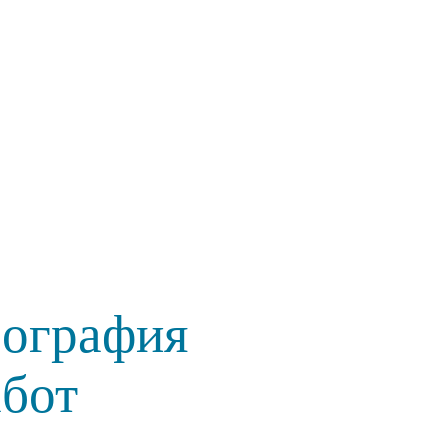
еография
абот