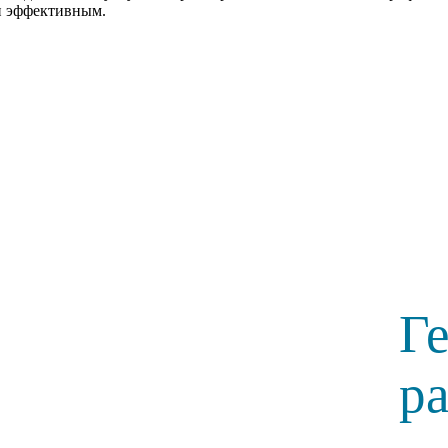
и эффективным.
Г
р