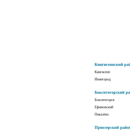
Кингисеппский ра
Кингисепп
Ивангород
Бокситогорский р
Бокситогорск
Ефимовский
Пикалёво
Приозерский райо