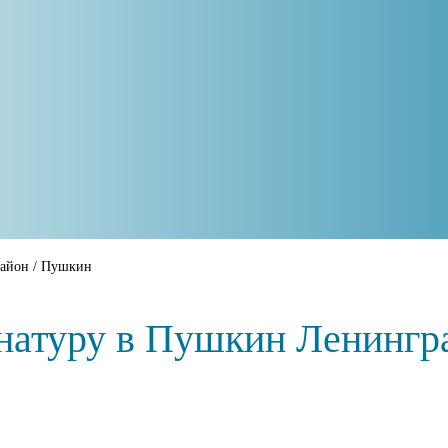
айон
/
Пушкин
натуру в Пушкин Ленингр