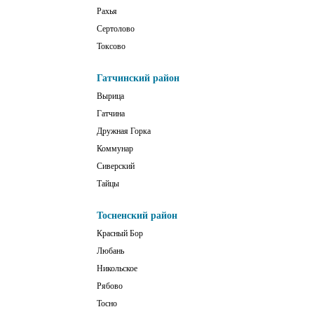
Рахья
Сертолово
Токсово
Гатчинский район
Вырица
Гатчина
Дружная Горка
Коммунар
Сиверский
Тайцы
Тосненский район
Красный Бор
Любань
Никольское
Рябово
Тосно