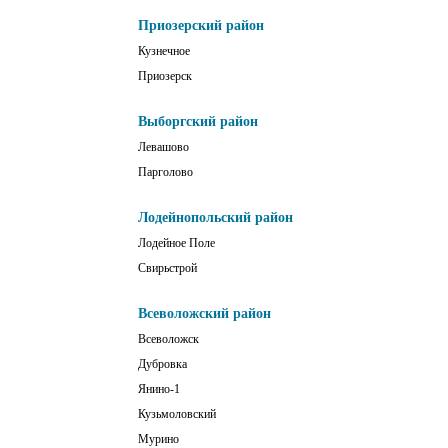
Приозерский район
Кузнечное
Приозерск
Выборгский район
Левашово
Парголово
Лодейнопольский район
Лодейное Поле
Свирьстрой
Всеволожский район
Всеволожск
Дубровка
Янино-1
Кузьмоловский
Мурино