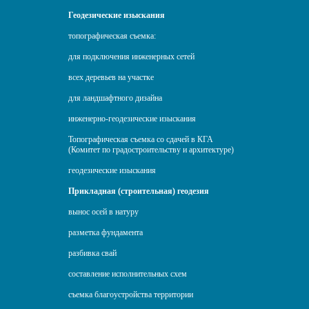
Геодезические изыскания
топографическая съемка:
для подключения инженерных сетей
всех деревьев на участке
для ландшафтного дизайна
инженерно-геодезические изыскания
Топографическая съемка со сдачей в КГА
(Комитет по градостроительству и архитектуре)
геодезические изыскания
Прикладная (строительная) геодезия
вынос осей в натуру
разметка фундамента
разбивка свай
составление исполнительных схем
съемка благоустройства территории