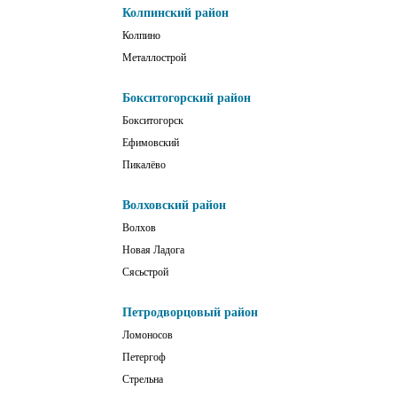
Колпинский район
Колпино
Металлострой
Бокситогорский район
Бокситогорск
Ефимовский
Пикалёво
Волховский район
Волхов
Новая Ладога
Сясьстрой
Петродворцовый район
Ломоносов
Петергоф
Стрельна