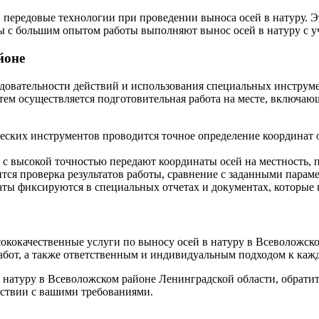
ередовые технологии при проведении выноса осей в натуру. Эт
 с большим опытом работы выполняют вынос осей в натуру с уч
йоне
ледовательности действий и использования специальных инстр
Затем осуществляется подготовительная работа на месте, включ
еских инструментов проводится точное определение координат 
 с высокой точностью передают координаты осей на местность, 
ится проверка результатов работы, сравнение с заданными пара
ты фиксируются в специальных отчетах и документах, которые п
окачественные услуги по выносу осей в натуру в Всеволожско
бот, а также ответственным и индивидуальным подходом к кажд
 в натуру в Всеволожском районе Ленинградской области, обр
тствии с вашими требованиями.