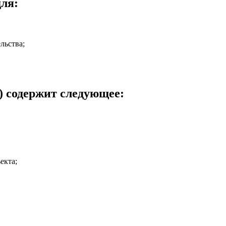
для:
льства;
) содержит следующее:
екта;