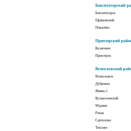
Бокситогорский р
Бокситогорск
Ефимовский
Пикалёво
Приозерский райо
Кузнечное
Приозерск
Всеволожский рай
Всеволожск
Дубровка
Янино-1
Кузьмоловский
Мурино
Рахья
Сертолово
Токсово