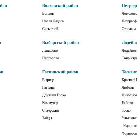
айон
Волховский район
Петрод
Волхов
Ломонос
Новая Ладога
Петергоф
Сясьстрой
Стрельна
н
Выборгский район
Лодейн
Левашово
Лодейное
Парголово
Свирьстр
он
Гатчинский район
Тоснен
Вырица
Красный 
Гатчина
Любань
Дружная Горка
Никольск
Коммунар
Рябово
Сиверский
Тосно
Тайцы
Ульяновк
Фёдоровс
Форносов