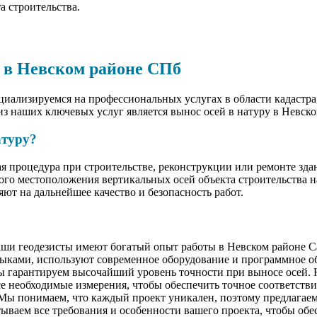
а строительства.
у в Невском районе СПб
лизируемся на профессиональных услугах в области кадастра, 
з наших ключевых услуг является вынос осей в натуру в Невско
атуру?
ая процедура при строительстве, реконструкции или ремонте зд
ого местоположения вертикальных осей объекта строительства н
ют на дальнейшее качество и безопасность работ.
ши геодезисты имеют богатый опыт работы в Невском районе С
ыками, используют современное оборудование и программное о
ы гарантируем высочайший уровень точности при выносе осей.
се необходимые измерения, чтобы обеспечить точное соответств
Мы понимаем, что каждый проект уникален, поэтому предлагае
ываем все требования и особенности вашего проекта, чтобы об