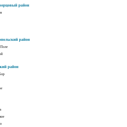
ворцовый район
ов
опольский район
 Поле
ой
ский район
Бор
ое
а
кое
о