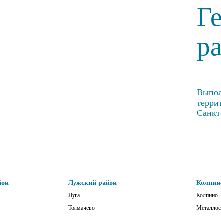
Г
р
Выпол
терри
Санкт
йон
Лужский район
Колпин
Луга
Колпино
Толмачёво
Металлос