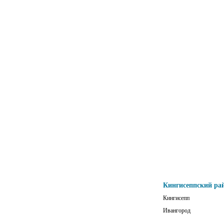
Кингисеппский ра
Кингисепп
Ивангород