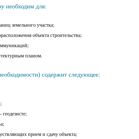
ру необходим для:
аниц земельного участка;
орасположения объекта строительства;
оммуникаций;
хитектурным планом.
 необходимости) содержит следующее:
;
 геодезисте;
а;
ствляющих прием и сдачу объекта;