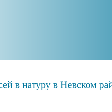
н
ей в натуру в Невском р