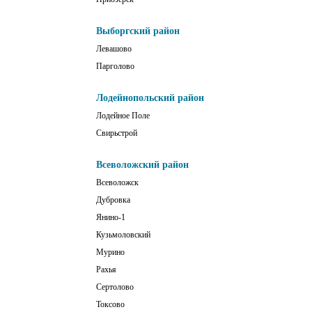
Выборгский район
Левашово
Парголово
Лодейнопольский район
Лодейное Поле
Свирьстрой
Всеволожский район
Всеволожск
Дубровка
Янино-1
Кузьмоловский
Мурино
Рахья
Сертолово
Токсово