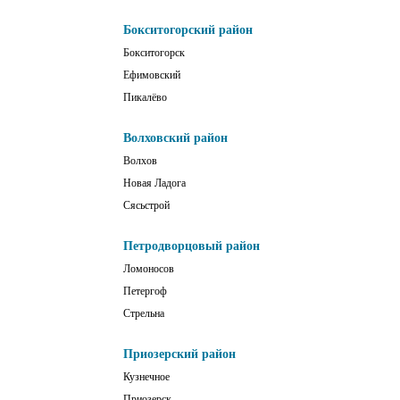
Бокситогорский район
Бокситогорск
Ефимовский
Пикалёво
Волховский район
Волхов
Новая Ладога
Сясьстрой
Петродворцовый район
Ломоносов
Петергоф
Стрельна
Приозерский район
Кузнечное
Приозерск