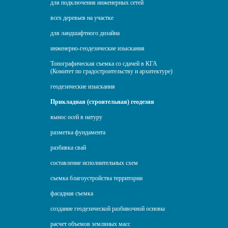
для подключения инженерных сетей
всех деревьев на участке
для ландшафтного дизайна
инженерно-геодезические изыскания
Топографическая съемка со сдачей в КГА
(Комитет по градостроительству и архитектуре)
геодезические изыскания
Прикладная (строительная) геодезия
вынос осей в натуру
разметка фундамента
разбивка свай
составление исполнительных схем
съемка благоустройства территории
фасадная съемка
создание геодезической разбивочной основы
расчет объемов земляных масс