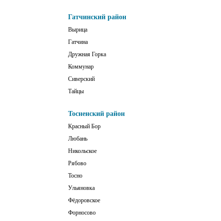
Гатчинский район
Вырица
Гатчина
Дружная Горка
Коммунар
Сиверский
Тайцы
Тосненский район
Красный Бор
Любань
Никольское
Рябово
Тосно
Ульяновка
Фёдоровское
Форносово