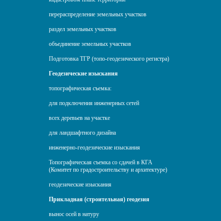
перераспределение земельных участков
раздел земельных участков
объединение земельных участков
Подготовка ТГР (топо-геодезического регистра)
Геодезические изыскания
топографическая съемка:
для подключения инженерных сетей
всех деревьев на участке
для ландшафтного дизайна
инженерно-геодезические изыскания
Топографическая съемка со сдачей в КГА
(Комитет по градостроительству и архитектуре)
геодезические изыскания
Прикладная (строительная) геодезия
вынос осей в натуру