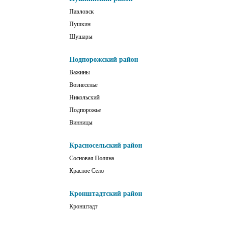
Павловск
Пушкин
Шушары
Подпорожский район
Важины
Вознесенье
Никольский
Подпорожье
Винницы
Красносельский район
Сосновая Поляна
Красное Село
Кронштадтский район
Кронштадт