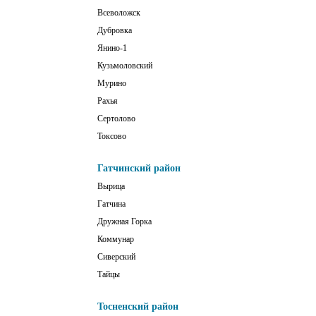
Всеволожск
Дубровка
Янино-1
Кузьмоловский
Мурино
Рахья
Сертолово
Токсово
Гатчинский район
Вырица
Гатчина
Дружная Горка
Коммунар
Сиверский
Тайцы
Тосненский район