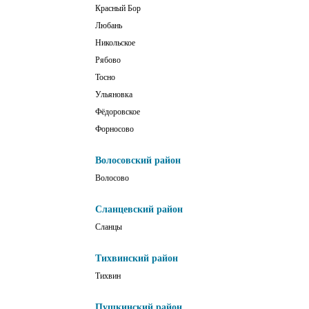
Красный Бор
Любань
Никольское
Рябово
Тосно
Ульяновка
Фёдоровское
Форносово
Волосовский район
Волосово
Сланцевский район
Сланцы
Тихвинский район
Тихвин
Пушкинский район