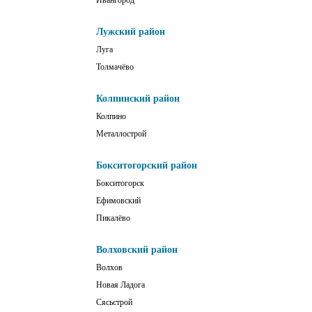
Ивангород
Лужский район
Луга
Толмачёво
Колпинский район
Колпино
Металлострой
Бокситогорский район
Бокситогорск
Ефимовский
Пикалёво
Волховский район
Волхов
Новая Ладога
Сясьстрой