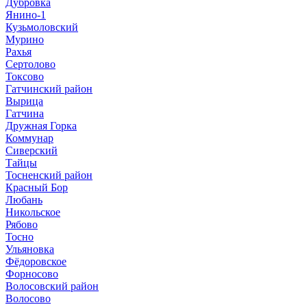
Дубровка
Янино-1
Кузьмоловский
Мурино
Рахья
Сертолово
Токсово
Гатчинский район
Вырица
Гатчина
Дружная Горка
Коммунар
Сиверский
Тайцы
Тосненский район
Красный Бор
Любань
Никольское
Рябово
Тосно
Ульяновка
Фёдоровское
Форносово
Волосовский район
Волосово