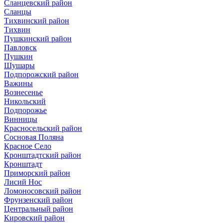
Сланцевский район
Сланцы
Тихвинский район
Тихвин
Пушкинский район
Павловск
Пушкин
Шушары
Подпорожский район
Важины
Вознесенье
Никольский
Подпорожье
Винницы
Красносельский район
Сосновая Поляна
Красное Село
Кронштадтский район
Кронштадт
Приморский район
Лисий Нос
Ломоносовский район
Фрунзенский район
Центральный район
Кировский район