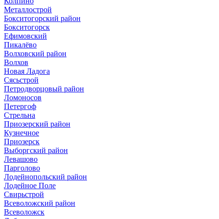
Колпино
Металлострой
Бокситогорский район
Бокситогорск
Ефимовский
Пикалёво
Волховский район
Волхов
Новая Ладога
Сясьстрой
Петродворцовый район
Ломоносов
Петергоф
Стрельна
Приозерский район
Кузнечное
Приозерск
Выборгский район
Левашово
Парголово
Лодейнопольский район
Лодейное Поле
Свирьстрой
Всеволожский район
Всеволожск