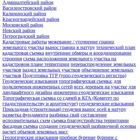
Адмиралтейский район
Василеостровский район
Калининский район
Красногвардейский район
Московский район
Невский район
Петроградский район
Кадастровые работы
межевание / уточнение границ
земельного участка
вынос границ в натуру
технический план
кадастровая съемка
внутренние обмеры и координирование
строения
схема расположения земельного участка на
кадастровом плане территории
перераспределение земельных
участков
раздел земельных участков
объединение земельных
участков
Подготовка ТГР (топо-геодезического регистра)
Геодезические изыскания
топографическая съемка:
для
подключения инженерных сетей
всех деревьев на участке
для
ландшафтного дизайна
инженерно-геодезические изыскания
Топографическая съемка со сдачей в КГА (Комитет по
градостроительству и архитектуре)
геодезические изыскания
Прикладная (строительная) геодезия
вынос осей в натуру
разметка фундамента
разбивка свай
составление
исполнительных схем
съемка благоустройства территории
фасадная съемка
создание геодезической разбивочной основы
расчет объемов земляных масс
Геологические изыскания
пробное бурение
бурение с