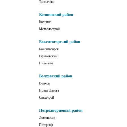
Толмачёво
Колпинский район
Колпино
Металлострой
Бокситогорский район
Бокситогорск
Ефимовский
Пикалёво
Волховский район
Волхов
Новая Ладога
Сясьстрой
Петродворцовый район
Ломоносов
Петергоф