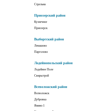
Стрельна
Приозерский район
Кузнечное
Приозерск
Выборгский район
Левашово
Парголово
Лодейнопольский район
Лодейное Поле
Свирьстрой
Всеволожский район
Всеволожск
Дубровка
Янино-1