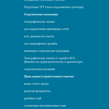
Подготовка ТГР (топо-геодезического регистра)
Геодезические изыскания
топографическая съемка:
для подключения инженерных сетей
всех деревьев на участке
для ландшафтного дизайна
инженерно-геодезические изыскания
Топографическая съемка со сдачей в КГА
(Комитет по градостроительству и архитектуре)
геодезические изыскания
Прикладная (строительная) геодезия
вынос осей в натуру
разметка фундамента
разбивка свай
составление исполнительных схем