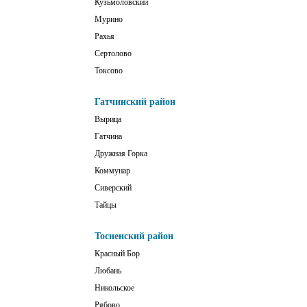
Кузьмоловский
Мурино
Рахья
Сертолово
Токсово
Гатчинский район
Вырица
Гатчина
Дружная Горка
Коммунар
Сиверский
Тайцы
Тосненский район
Красный Бор
Любань
Никольское
Рябово