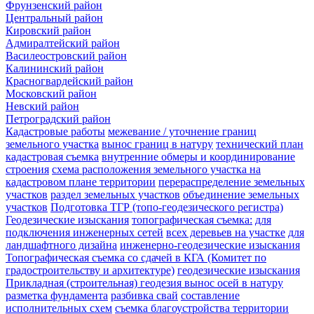
Фрунзенский район
Центральный район
Кировский район
Адмиралтейский район
Василеостровский район
Калининский район
Красногвардейский район
Московский район
Невский район
Петроградский район
Кадастровые работы
межевание / уточнение границ
земельного участка
вынос границ в натуру
технический план
кадастровая съемка
внутренние обмеры и координирование
строения
схема расположения земельного участка на
кадастровом плане территории
перераспределение земельных
участков
раздел земельных участков
объединение земельных
участков
Подготовка ТГР (топо-геодезического регистра)
Геодезические изыскания
топографическая съемка:
для
подключения инженерных сетей
всех деревьев на участке
для
ландшафтного дизайна
инженерно-геодезические изыскания
Топографическая съемка со сдачей в КГА (Комитет по
градостроительству и архитектуре)
геодезические изыскания
Прикладная (строительная) геодезия
вынос осей в натуру
разметка фундамента
разбивка свай
составление
исполнительных схем
съемка благоустройства территории