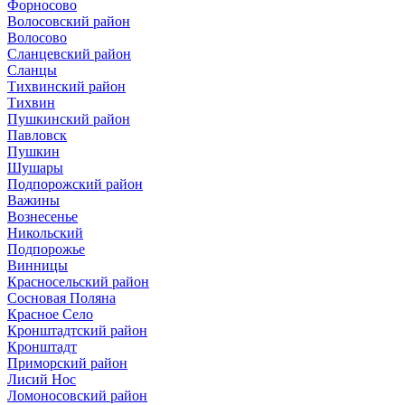
Форносово
Волосовский район
Волосово
Сланцевский район
Сланцы
Тихвинский район
Тихвин
Пушкинский район
Павловск
Пушкин
Шушары
Подпорожский район
Важины
Вознесенье
Никольский
Подпорожье
Винницы
Красносельский район
Сосновая Поляна
Красное Село
Кронштадтский район
Кронштадт
Приморский район
Лисий Нос
Ломоносовский район