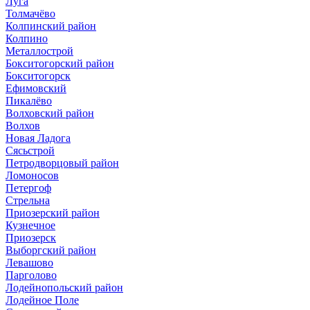
Луга
Толмачёво
Колпинский район
Колпино
Металлострой
Бокситогорский район
Бокситогорск
Ефимовский
Пикалёво
Волховский район
Волхов
Новая Ладога
Сясьстрой
Петродворцовый район
Ломоносов
Петергоф
Стрельна
Приозерский район
Кузнечное
Приозерск
Выборгский район
Левашово
Парголово
Лодейнопольский район
Лодейное Поле