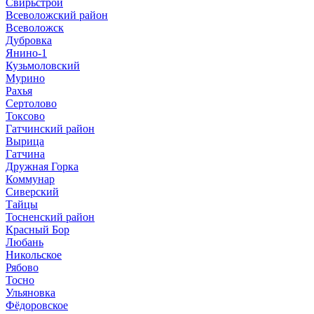
Свирьстрой
Всеволожский район
Всеволожск
Дубровка
Янино-1
Кузьмоловский
Мурино
Рахья
Сертолово
Токсово
Гатчинский район
Вырица
Гатчина
Дружная Горка
Коммунар
Сиверский
Тайцы
Тосненский район
Красный Бор
Любань
Никольское
Рябово
Тосно
Ульяновка
Фёдоровское