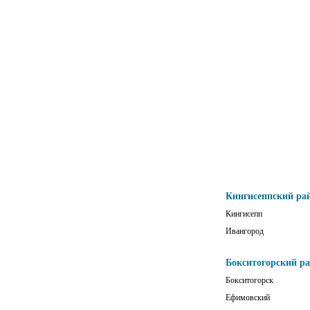
Кингисеппский ра
Кингисепп
Ивангород
Бокситогорский р
Бокситогорск
Ефимовский