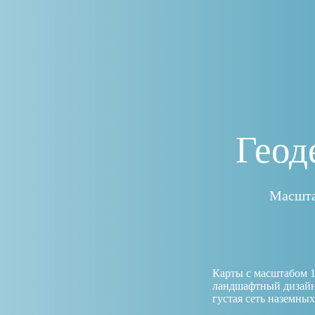
Геод
Масшта
Карты с масштабом 1:
ландшафтный дизайн,
густая сеть наземны