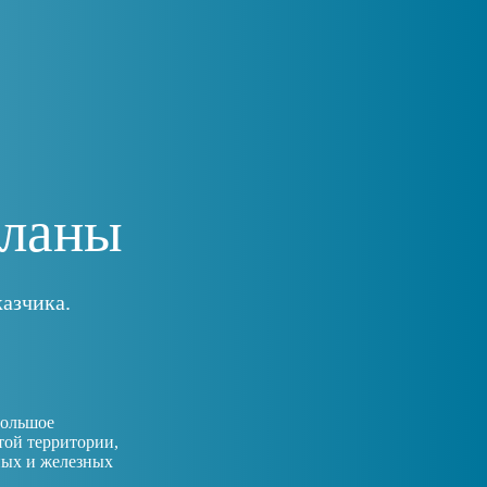
планы
азчика.
большое
той территории,
ных и железных