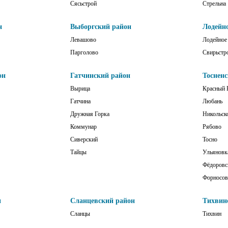
Сясьстрой
Стрельна
н
Выборгский район
Лодейн
Левашово
Лодейное
Парголово
Свирьстр
он
Гатчинский район
Тоснен
Вырица
Красный 
Гатчина
Любань
Дружная Горка
Никольск
Коммунар
Рябово
Сиверский
Тосно
Тайцы
Ульяновк
Фёдоровс
Форносов
н
Сланцевский район
Тихвин
Сланцы
Тихвин