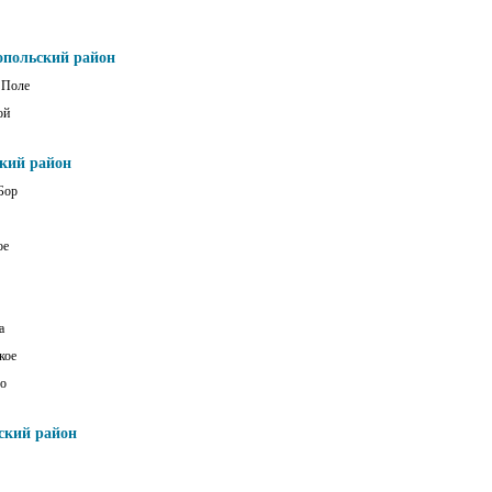
опольский район
 Поле
ой
ский район
Бор
ое
а
кое
о
ский район