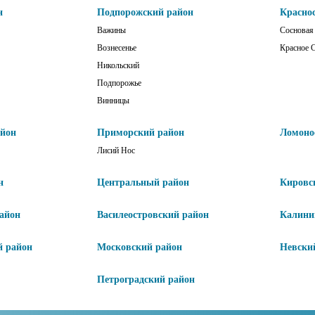
н
Подпорожский район
Красно
Важины
Сосновая
Вознесенье
Красное 
Никольский
Подпорожье
Винницы
айон
Приморский район
Ломоно
Лисий Нос
н
Центральный район
Кировс
айон
Василеостровский район
Калини
й район
Московский район
Невски
Петроградский район