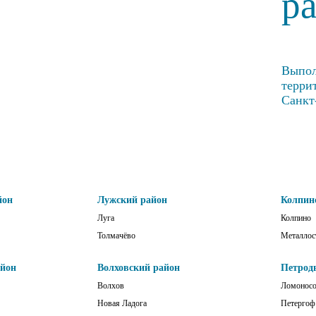
р
Выпол
терри
Санкт
йон
Лужский район
Колпин
Луга
Колпино
Толмачёво
Металлос
айон
Волховский район
Петрод
Волхов
Ломонос
Новая Ладога
Петергоф