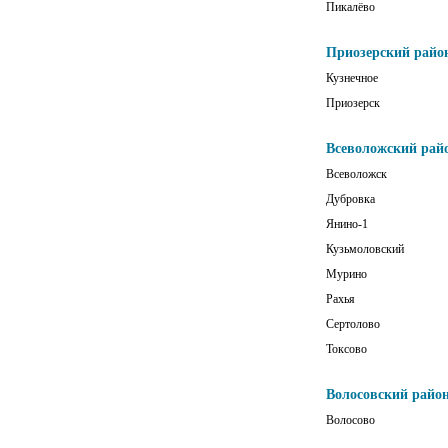
Пикалёво
Приозерский райо
Кузнечное
Приозерск
Всеволожский рай
Всеволожск
Дубровка
Янино-1
Кузьмоловский
Мурино
Рахья
Сертолово
Токсово
Волосовский райо
Волосово