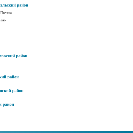
сельский район
 Поляна
Село
совский район
кий район
нский район
й район