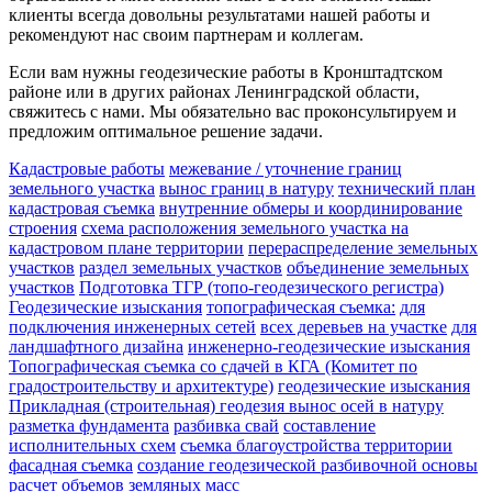
клиенты всегда довольны результатами нашей работы и
рекомендуют нас своим партнерам и коллегам.
Если вам нужны геодезические работы в Кронштадтском
районе или в других районах Ленинградской области,
свяжитесь с нами. Мы обязательно вас проконсультируем и
предложим оптимальное решение задачи.
Кадастровые работы
межевание / уточнение границ
земельного участка
вынос границ в натуру
технический план
кадастровая съемка
внутренние обмеры и координирование
строения
схема расположения земельного участка на
кадастровом плане территории
перераспределение земельных
участков
раздел земельных участков
объединение земельных
участков
Подготовка ТГР (топо-геодезического регистра)
Геодезические изыскания
топографическая съемка:
для
подключения инженерных сетей
всех деревьев на участке
для
ландшафтного дизайна
инженерно-геодезические изыскания
Топографическая съемка со сдачей в КГА (Комитет по
градостроительству и архитектуре)
геодезические изыскания
Прикладная (строительная) геодезия
вынос осей в натуру
разметка фундамента
разбивка свай
составление
исполнительных схем
съемка благоустройства территории
фасадная съемка
создание геодезической разбивочной основы
расчет объемов земляных масс