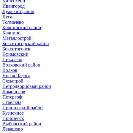
Кингисепп
Ивангород
Лужский район
Луга
Толмачёво
Колпинский район
Колпино
Металлострой
Бокситогорский район
Бокситогорск
Ефимовский
Пикалёво
Волховский район
Волхов
Новая Ладога
Сясьстрой
Петродворцовый район
Ломоносов
Петергоф
Стрельна
Приозерский район
Кузнечное
Приозерск
Выборгский район
Левашово