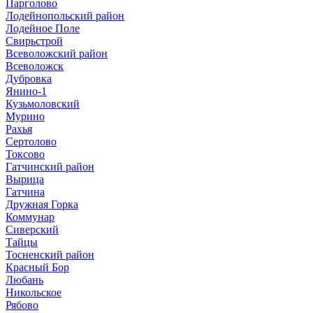
Парголово
Лодейнопольский район
Лодейное Поле
Свирьстрой
Всеволожский район
Всеволожск
Дубровка
Янино-1
Кузьмоловский
Мурино
Рахья
Сертолово
Токсово
Гатчинский район
Вырица
Гатчина
Дружная Горка
Коммунар
Сиверский
Тайцы
Тосненский район
Красный Бор
Любань
Никольское
Рябово