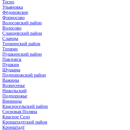
Тосно
Ульяновка
Фёдоровское
Форносово
Волосовский район
Волосово
Сланцевский район
Сланцы
Тихвинский район
Тихвин
Пушкинский район
Павловск
Пушкин
Шушары
Подпорожский район
Важины
Вознесенье
Никольский
Подпорожье
Винницы
Красносельский район
Сосновая Поляна
Красное Село
Кронштадтский район
Кронштадт