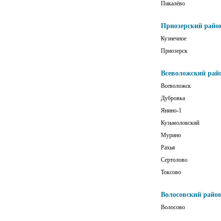
Пикалёво
Приозерский райо
Кузнечное
Приозерск
Всеволожский рай
Всеволожск
Дубровка
Янино-1
Кузьмоловский
Мурино
Рахья
Сертолово
Токсово
Волосовский райо
Волосово