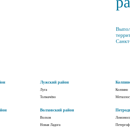
р
Выпол
терри
Санкт
йон
Лужский район
Колпин
Луга
Колпино
Толмачёво
Металлос
айон
Волховский район
Петрод
Волхов
Ломонос
Новая Ладога
Петергоф