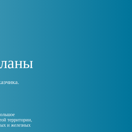
планы
азчика.
большое
той территории,
ных и железных