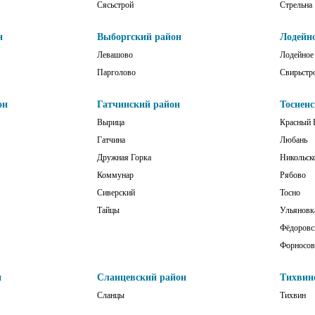
Сясьстрой
Стрельна
н
Выборгский район
Лодейн
Левашово
Лодейное
Парголово
Свирьстр
он
Гатчинский район
Тоснен
Вырица
Красный 
Гатчина
Любань
Дружная Горка
Никольск
Коммунар
Рябово
Сиверский
Тосно
Тайцы
Ульяновк
Фёдоровс
Форносов
н
Сланцевский район
Тихвин
Сланцы
Тихвин