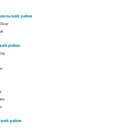
опольский район
 Поле
ой
ский район
Бор
ое
а
кое
о
ский район