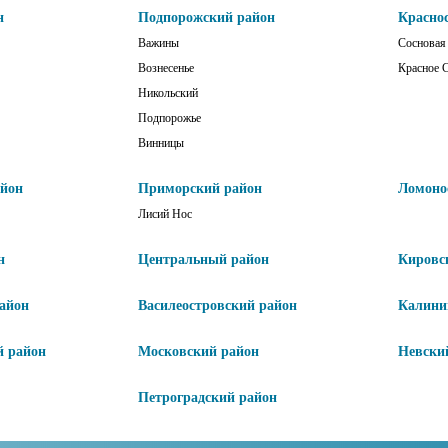
н
Подпорожский район
Красно
Важины
Сосновая
Вознесенье
Красное 
Никольский
Подпорожье
Винницы
айон
Приморский район
Ломоно
Лисий Нос
н
Центральный район
Кировс
айон
Василеостровский район
Калини
й район
Московский район
Невски
Петроградский район