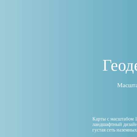
Геод
Масшта
Карты с масштабом 1:
ландшафтный дизайн,
густая сеть наземны