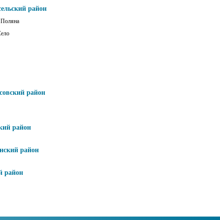
сельский район
 Поляна
Село
совский район
кий район
нский район
й район