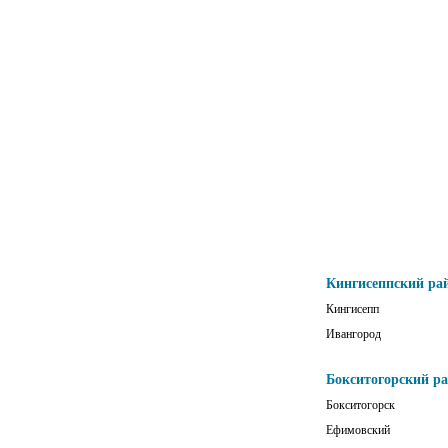
Кингисеппский ра
Кингисепп
Ивангород
Бокситогорский р
Бокситогорск
Ефимовский