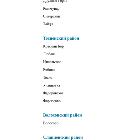
Дружная Горка
Коммунар
Сиверский
Тайцы
Тосненский район
Красный Бор
Любань
Никольское
Рябово
Тосно
Ульяновка
Фёдоровское
Форносово
Волосовский район
Волосово
Сланцевский район