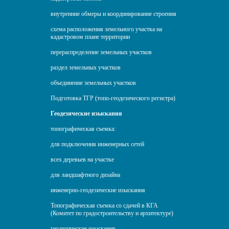
внутренние обмеры и координирование строения
схема расположения земельного участка на
кадастровом плане территории
перераспределение земельных участков
раздел земельных участков
объединение земельных участков
Подготовка ТГР (топо-геодезического регистра)
Геодезические изыскания
топографическая съемка:
для подключения инженерных сетей
всех деревьев на участке
для ландшафтного дизайна
инженерно-геодезические изыскания
Топографическая съемка со сдачей в КГА
(Комитет по градостроительству и архитектуре)
геодезические изыскания