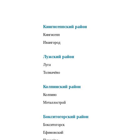
Кингисеппский район
Кингисепп
Ивангород
Лужский район
Луга
Толмачёво
Колпинский район
Колпино
Металлострой
Бокситогорский район
Бокситогорск
Ефимовский