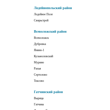
Лодейнопольский район
Лодейное Поле
Свирьстрой
Всеволожский район
Всеволожск
Дубровка
Янино-1
Кузьмоловский
Мурино
Рахья
Сертолово
Токсово
Гатчинский район
Вырица
Гатчина