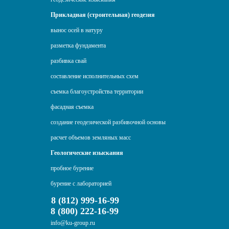
Прикладная (строительная) геодезия
вынос осей в натуру
разметка фундамента
разбивка свай
составление исполнительных схем
съемка благоустройства территории
фасадная съемка
создание геодезической разбивочной основы
расчет объемов земляных масс
Геологические изыскания
пробное бурение
бурение с лабораторией
8 (812) 999-16-99
8 (800) 222-16-99
info@ku-group.ru