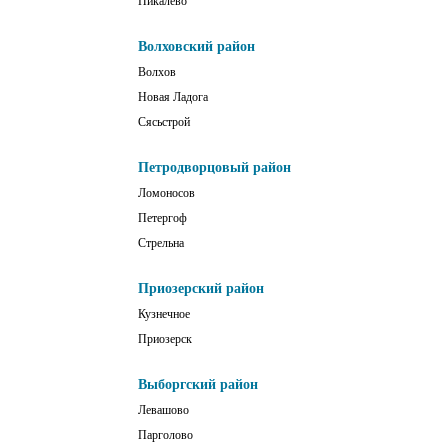
Пикалёво
Волховский район
Волхов
Новая Ладога
Сясьстрой
Петродворцовый район
Ломоносов
Петергоф
Стрельна
Приозерский район
Кузнечное
Приозерск
Выборгский район
Левашово
Парголово