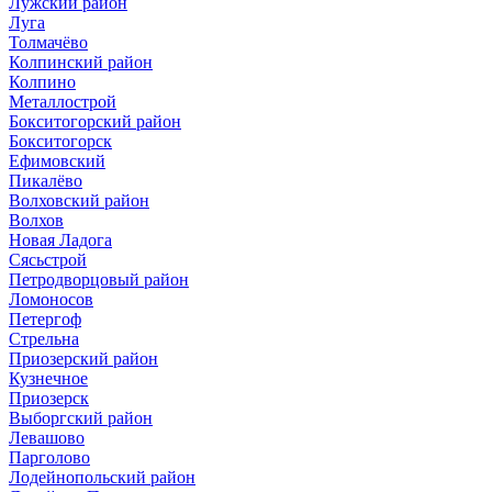
Лужский район
Луга
Толмачёво
Колпинский район
Колпино
Металлострой
Бокситогорский район
Бокситогорск
Ефимовский
Пикалёво
Волховский район
Волхов
Новая Ладога
Сясьстрой
Петродворцовый район
Ломоносов
Петергоф
Стрельна
Приозерский район
Кузнечное
Приозерск
Выборгский район
Левашово
Парголово
Лодейнопольский район