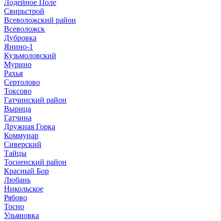
Лодейное Поле
Свирьстрой
Всеволожский район
Всеволожск
Дубровка
Янино-1
Кузьмоловский
Мурино
Рахья
Сертолово
Токсово
Гатчинский район
Вырица
Гатчина
Дружная Горка
Коммунар
Сиверский
Тайцы
Тосненский район
Красный Бор
Любань
Никольское
Рябово
Тосно
Ульяновка