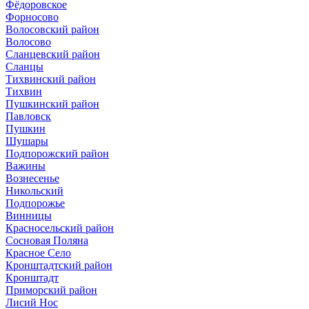
Фёдоровское
Форносово
Волосовский район
Волосово
Сланцевский район
Сланцы
Тихвинский район
Тихвин
Пушкинский район
Павловск
Пушкин
Шушары
Подпорожский район
Важины
Вознесенье
Никольский
Подпорожье
Винницы
Красносельский район
Сосновая Поляна
Красное Село
Кронштадтский район
Кронштадт
Приморский район
Лисий Нос