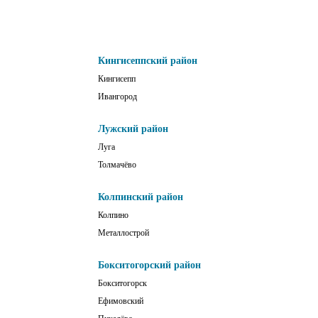
Кингисеппский район
Кингисепп
Ивангород
Лужский район
Луга
Толмачёво
Колпинский район
Колпино
Металлострой
Бокситогорский район
Бокситогорск
Ефимовский