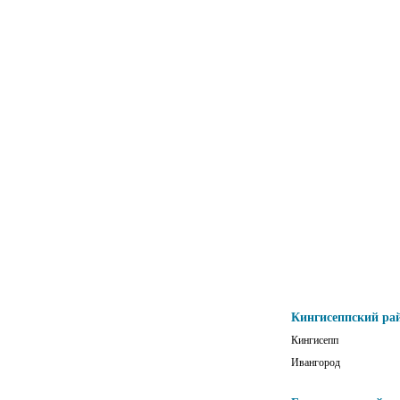
Кингисеппский ра
Кингисепп
Ивангород