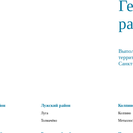
Г
р
Выпол
терри
Санкт
йон
Лужский район
Колпин
Луга
Колпино
Толмачёво
Металлос