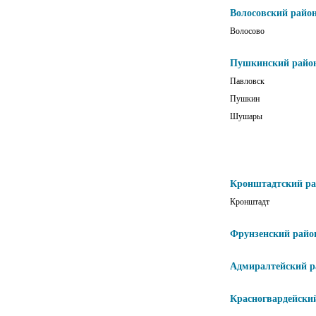
Волосовский райо
Волосово
Пушкинский райо
Павловск
Пушкин
Шушары
Кронштадтский р
Кронштадт
Фрунзенский райо
Адмиралтейский р
Красногвардейски