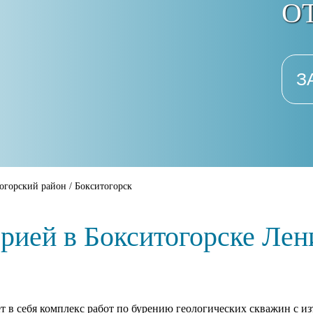
ОТ
З
огорский район
/
Бокситогорск
орией в Бокситогорске Лен
т в себя комплекс работ по бурению геологических скважин с из