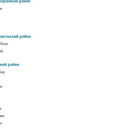
ворцовый район
ов
опольский район
 Поле
ой
ский район
Бор
ое
а
кое
о