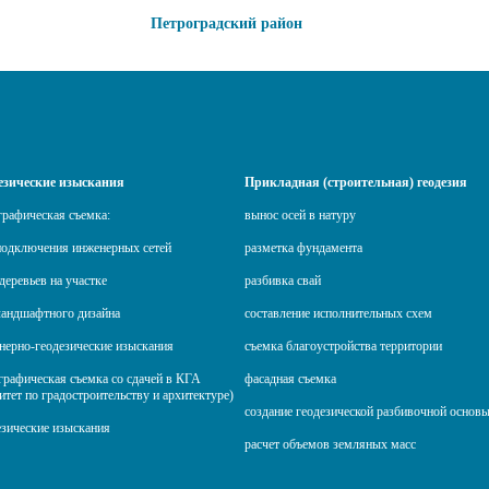
Петроградский район
езические изыскания
Прикладная (строительная) геодезия
графическая съемка:
вынос осей в натуру
подключения инженерных сетей
разметка фундамента
деревьев на участке
разбивка свай
ландшафтного дизайна
составление исполнительных схем
нерно-геодезические изыскания
съемка благоустройства территории
графическая съемка со сдачей в КГА
фасадная съемка
итет по градостроительству и архитектуре)
создание геодезической разбивочной основ
езические изыскания
расчет объемов земляных масс