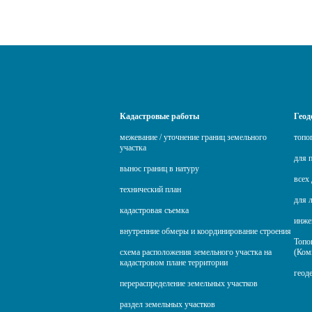
Кадастровые работы
Геод
межевание / уточнение границ земельного
топо
участка
для 
вынос границ в натуру
всех 
технический план
для 
кадастровая съемка
инже
внутренние обмеры и координирование строения
Топо
схема расположения земельного участка на
(Ком
кадастровом плане территории
геод
перераспределение земельных участков
раздел земельных участков