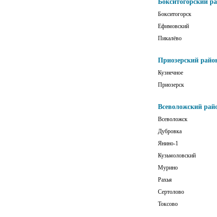
Бокситогорский р
Бокситогорск
Ефимовский
Пикалёво
Приозерский райо
Кузнечное
Приозерск
Всеволожский рай
Всеволожск
Дубровка
Янино-1
Кузьмоловский
Мурино
Рахья
Сертолово
Токсово