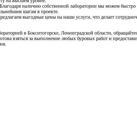
ту на высшем уровне.
 Благодаря наличию собственной лаборатории мы можем быстро 
альнейшим шагам в проекте.
едлагаем выгодные цены на наши услуги, что делает сотруднич
лабораторией в Бокситогорске, Ленинградской области, обращай
отова взяться за выполнение любых буровых работ и предоста
ия.