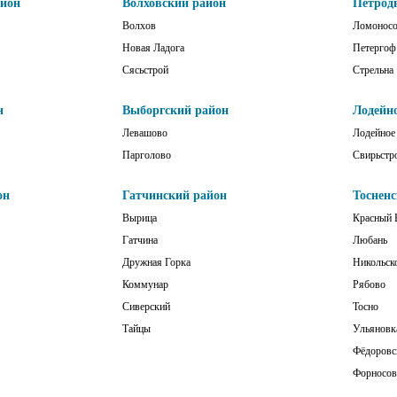
айон
Волховский район
Петрод
Волхов
Ломонос
Новая Ладога
Петергоф
Сясьстрой
Стрельна
н
Выборгский район
Лодейн
Левашово
Лодейное
Парголово
Свирьстр
он
Гатчинский район
Тоснен
Вырица
Красный 
Гатчина
Любань
Дружная Горка
Никольск
Коммунар
Рябово
Сиверский
Тосно
Тайцы
Ульяновк
Фёдоровс
Форносов