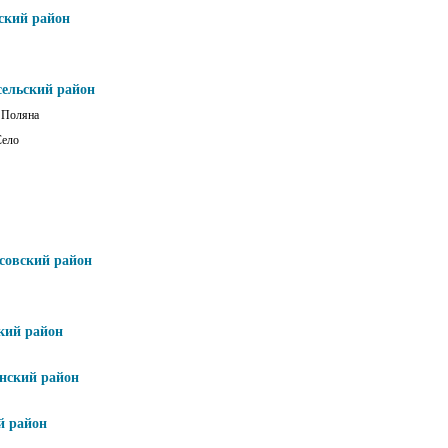
ский район
сельский район
 Поляна
Село
совский район
кий район
нский район
й район