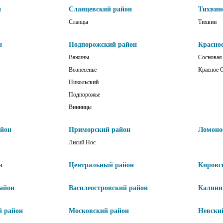
н
Сланцевский район
Тихвин
Сланцы
Тихвин
н
Подпорожский район
Красно
Важины
Сосновая
Вознесенье
Красное 
Никольский
Подпорожье
Винницы
айон
Приморский район
Ломоно
Лисий Нос
н
Центральный район
Кировс
айон
Василеостровский район
Калини
й район
Московский район
Невски