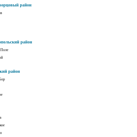
ворцовый район
ов
опольский район
 Поле
ой
ский район
Бор
ое
а
кое
о