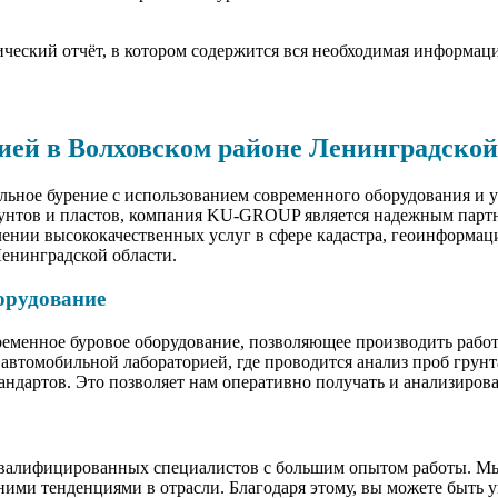
нический отчёт, в котором содержится вся необходимая информац
рией в Волховском районе Ленинградской
льное бурение с использованием современного оборудования и у
рунтов и пластов, компания KU-GROUP является надежным парт
ении высококачественных услуг в сфере кадастра, геоинформац
Ленинградской области.
орудование
ременное буровое оборудование, позволяющее производить рабо
автомобильной лабораторией, где проводится анализ проб грунта
ндартов. Это позволяет нам оперативно получать и анализирова
квалифицированных специалистов с большим опытом работы. М
ними тенденциями в отрасли. Благодаря этому, вы можете быть у