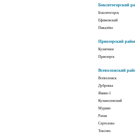
Бокситогорский р
Бокситогорск
Ефимовский
Пикалёво
Приозерский райо
Кузнечное
Приозерск
Всеволожский рай
Всеволожск
Дубровка
Янино-1
Кузьмоловский
Мурино
Рахья
Сертолово
Токсово