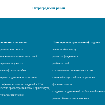
Петроградский район
езические изыскания
Прикладная (строительная) геодезия
графическая съемка:
вынос осей в натуру
подключения инженерных сетей
разметка фундамента
деревьев на участке
разбивка свай
ландшафтного дизайна
составление исполнительных схем
нерно-геодезические изыскания
съемка благоустройства территории
графическая съемка со сдачей в КГА
фасадная съемка
итет по градостроительству и архитектуре)
создание геодезической разбивочной основ
езические изыскания
расчет объемов земляных масс