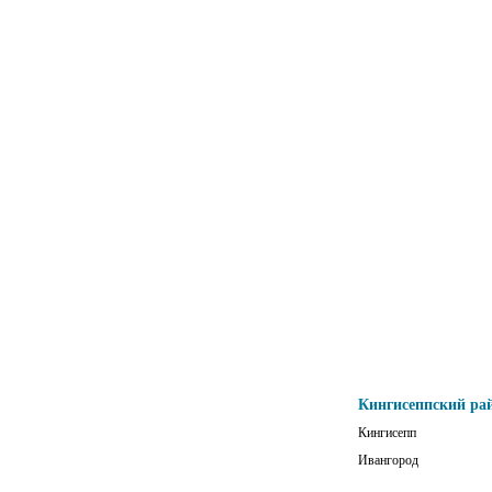
Кингисеппский ра
Кингисепп
Ивангород