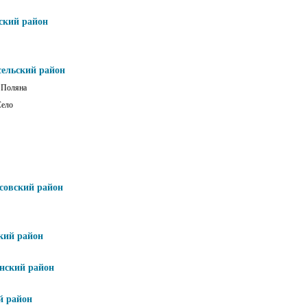
ский район
сельский район
 Поляна
Село
совский район
кий район
нский район
й район