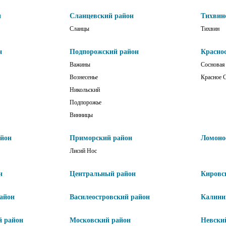
н
Сланцевский район
Тихвин
Сланцы
Тихвин
н
Подпорожский район
Красно
Важины
Сосновая
Вознесенье
Красное 
Никольский
Подпорожье
Винницы
айон
Приморский район
Ломоно
Лисий Нос
н
Центральный район
Кировс
айон
Василеостровский район
Калини
й район
Московский район
Невски