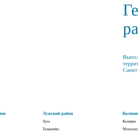
Г
р
Выпол
терри
Санкт
йон
Лужский район
Колпин
Луга
Колпино
Толмачёво
Металлос