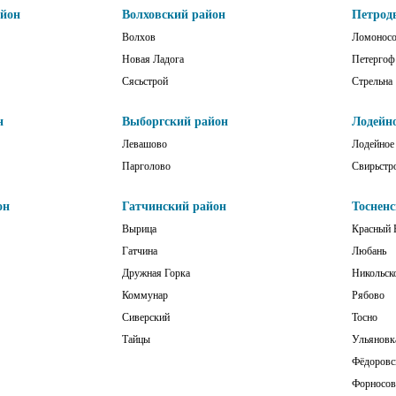
айон
Волховский район
Петрод
Волхов
Ломонос
Новая Ладога
Петергоф
Сясьстрой
Стрельна
н
Выборгский район
Лодейн
Левашово
Лодейное
Парголово
Свирьстр
он
Гатчинский район
Тоснен
Вырица
Красный 
Гатчина
Любань
Дружная Горка
Никольск
Коммунар
Рябово
Сиверский
Тосно
Тайцы
Ульяновк
Фёдоровс
Форносов