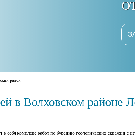
ОТ
З
ский район
ией в Волховском районе Л
т в себя комплекс работ по бурению геологических скважин с из