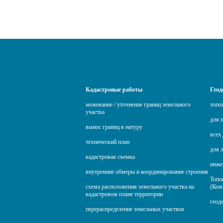
Кадастровые работы
Геод
межевание / уточнение границ земельного
топо
участка
для 
вынос границ в натуру
всех 
технический план
для 
кадастровая съемка
инже
внутренние обмеры и координирование строения
Топо
схема расположения земельного участка на
(Ком
кадастровом плане территории
геод
перераспределение земельных участков