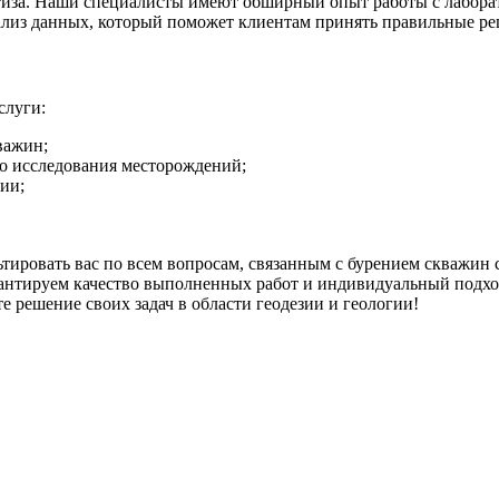
тиза. Наши специалисты имеют обширный опыт работы с лабора
лиз данных, который поможет клиентам принять правильные ре
слуги:
важин;
о исследования месторождений;
ии;
тировать вас по всем вопросам, связанным с бурением скважин 
антируем качество выполненных работ и индивидуальный подхо
е решение своих задач в области геодезии и геологии!