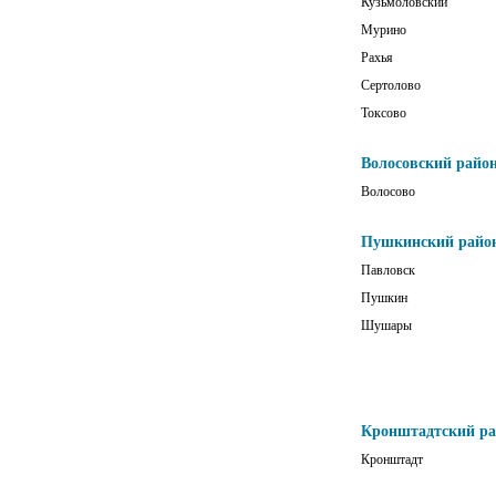
Кузьмоловский
Мурино
Рахья
Сертолово
Токсово
Волосовский райо
Волосово
Пушкинский райо
Павловск
Пушкин
Шушары
Кронштадтский р
Кронштадт