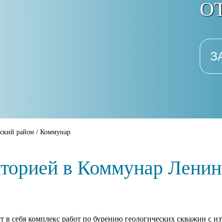
ОТ
З
ский район
/
Коммунар
аторией в Коммунар Ленин
т в себя комплекс работ по бурению геологических скважин с из