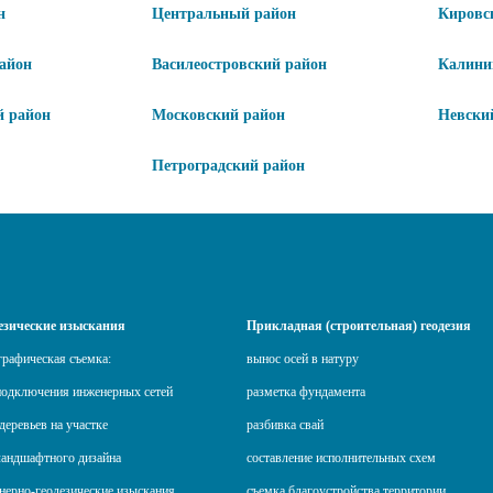
н
Центральный район
Кировс
айон
Василеостровский район
Калини
й район
Московский район
Невски
Петроградский район
езические изыскания
Прикладная (строительная) геодезия
графическая съемка:
вынос осей в натуру
подключения инженерных сетей
разметка фундамента
деревьев на участке
разбивка свай
ландшафтного дизайна
составление исполнительных схем
нерно-геодезические изыскания
съемка благоустройства территории