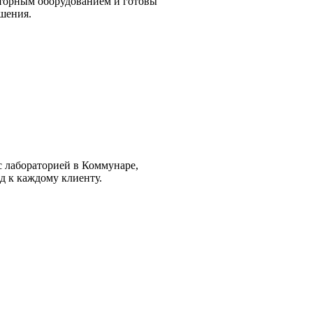
торным оборудованием и готовы
шения.
с лабораторией в Коммунаре,
д к каждому клиенту.