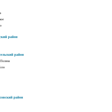
а
кое
о
ский район
сельский район
 Поляна
Село
совский район