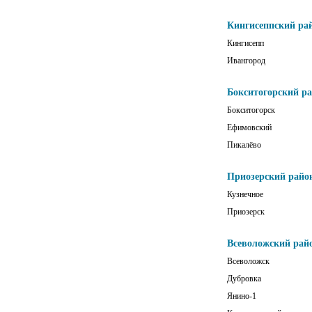
Кингисеппский ра
Кингисепп
Ивангород
Бокситогорский р
Бокситогорск
Ефимовский
Пикалёво
Приозерский райо
Кузнечное
Приозерск
Всеволожский рай
Всеволожск
Дубровка
Янино-1