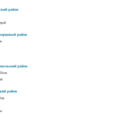
ский район
трой
ворцовый район
ов
опольский район
 Поле
ой
ский район
Бор
ое