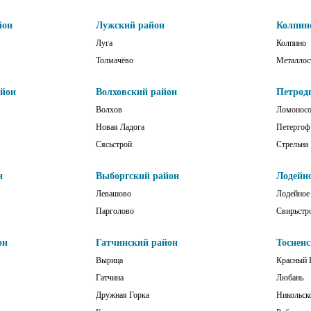
йон
Лужский район
Колпин
Луга
Колпино
Толмачёво
Металлос
айон
Волховский район
Петрод
Волхов
Ломонос
Новая Ладога
Петергоф
Сясьстрой
Стрельна
н
Выборгский район
Лодейн
Левашово
Лодейное
Парголово
Свирьстр
он
Гатчинский район
Тоснен
Вырица
Красный 
Гатчина
Любань
Дружная Горка
Никольск