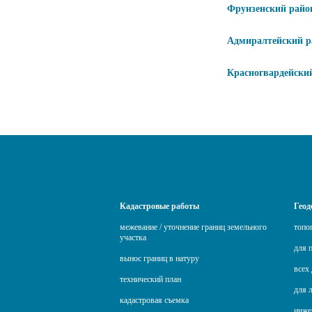
Фрунзенский райо
Адмиралтейский р
Красногвардейски
Кадастровые работы
Геод
межевание / уточнение границ земельного
топо
участка
для 
вынос границ в натуру
всех 
технический план
для 
кадастровая съемка
инже