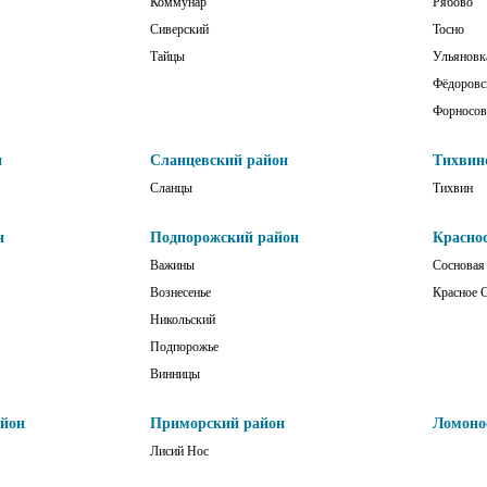
Коммунар
Рябово
Сиверский
Тосно
Тайцы
Ульяновк
Фёдоровс
Форносов
н
Сланцевский район
Тихвин
Сланцы
Тихвин
н
Подпорожский район
Красно
Важины
Сосновая
Вознесенье
Красное 
Никольский
Подпорожье
Винницы
айон
Приморский район
Ломоно
Лисий Нос