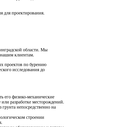
ия для проектирования.
инградской области. Мы
и нашим клиентам.
х проектов по бурению
еского исследования до
ить его физико-механические
 или разработке месторождений.
з грунта непосредственно на
еологическом строении
я.