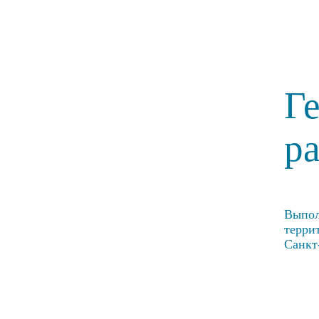
Г
р
Выпол
терри
Санкт