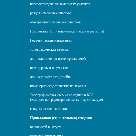
перераспределение земельных участков
раздел земельных участков
объединение земельных участков
Подготовка ТГР (топо-геодезического регистра)
Геодезические изыскания
топографическая съемка:
для подключения инженерных сетей
всех деревьев на участке
для ландшафтного дизайна
инженерно-геодезические изыскания
Топографическая съемка со сдачей в КГА
(Комитет по градостроительству и архитектуре)
геодезические изыскания
Прикладная (строительная) геодезия
вынос осей в натуру