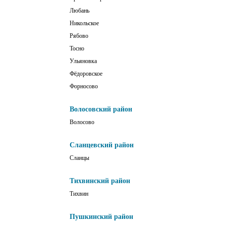
Любань
Никольское
Рябово
Тосно
Ульяновка
Фёдоровское
Форносово
Волосовский район
Волосово
Сланцевский район
Сланцы
Тихвинский район
Тихвин
Пушкинский район