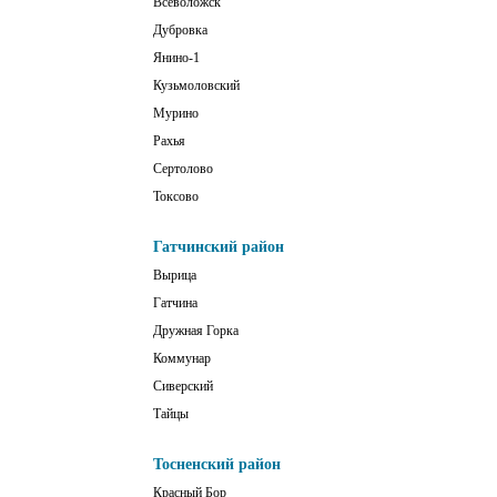
Всеволожск
Дубровка
Янино-1
Кузьмоловский
Мурино
Рахья
Сертолово
Токсово
Гатчинский район
Вырица
Гатчина
Дружная Горка
Коммунар
Сиверский
Тайцы
Тосненский район
Красный Бор