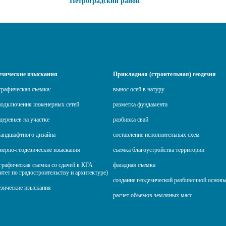
Петроградский район
езические изыскания
Прикладная (строительная) геодезия
графическая съемка:
вынос осей в натуру
подключения инженерных сетей
разметка фундамента
деревьев на участке
разбивка свай
ландшафтного дизайна
составление исполнительных схем
нерно-геодезические изыскания
съемка благоустройства территории
графическая съемка со сдачей в КГА
фасадная съемка
итет по градостроительству и архитектуре)
создание геодезической разбивочной основ
езические изыскания
расчет объемов земляных масс