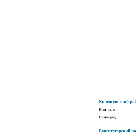
Кингисеппский ра
Кингисепп
Ивангород
Бокситогорский р