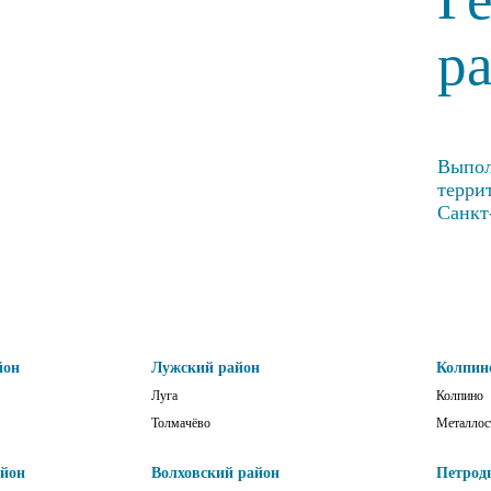
р
Выпол
терри
Санкт
йон
Лужский район
Колпин
Луга
Колпино
Толмачёво
Металлос
айон
Волховский район
Петрод