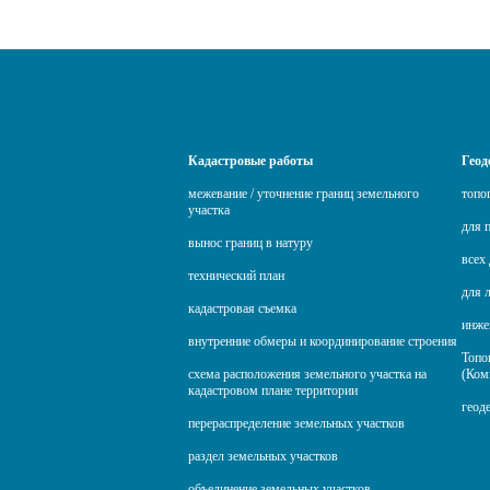
Кадастровые работы
Геод
межевание / уточнение границ земельного
топо
участка
для 
вынос границ в натуру
всех 
технический план
для 
кадастровая съемка
инже
внутренние обмеры и координирование строения
Топо
схема расположения земельного участка на
(Ком
кадастровом плане территории
геод
перераспределение земельных участков
раздел земельных участков
объединение земельных участков