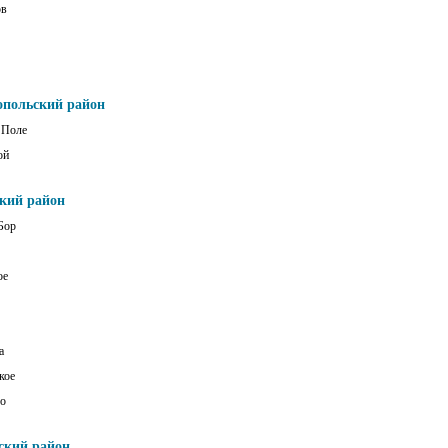
ов
опольский район
 Поле
ой
ский район
Бор
ое
а
кое
о
ский район