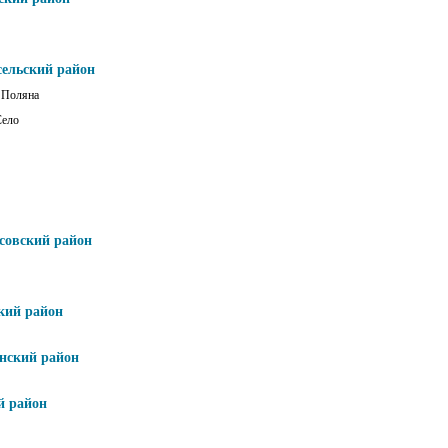
сельский район
 Поляна
Село
совский район
кий район
нский район
й район