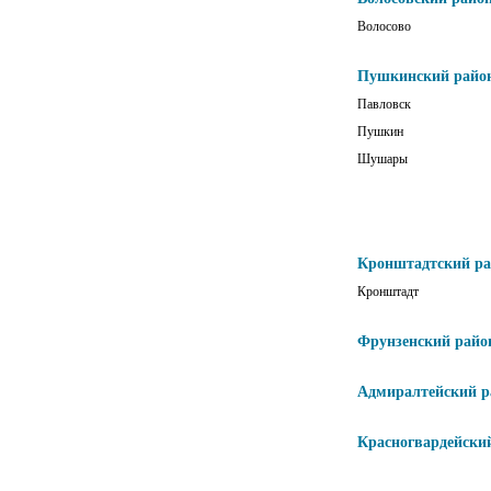
Волосово
Пушкинский райо
Павловск
Пушкин
Шушары
Кронштадтский р
Кронштадт
Фрунзенский райо
Адмиралтейский р
Красногвардейски