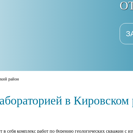
ОТ
З
кий район
лабораторией в Кировском
т в себя комплекс работ по бурению геологических скважин с из