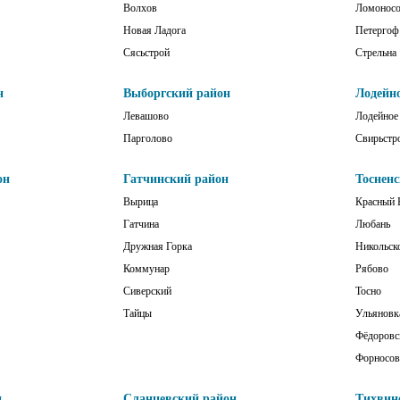
Волхов
Ломонос
Новая Ладога
Петергоф
Сясьстрой
Стрельна
н
Выборгский район
Лодейн
Левашово
Лодейное
Парголово
Свирьстр
он
Гатчинский район
Тоснен
Вырица
Красный 
Гатчина
Любань
Дружная Горка
Никольск
Коммунар
Рябово
Сиверский
Тосно
Тайцы
Ульяновк
Фёдоровс
Форносов
н
Сланцевский район
Тихвин