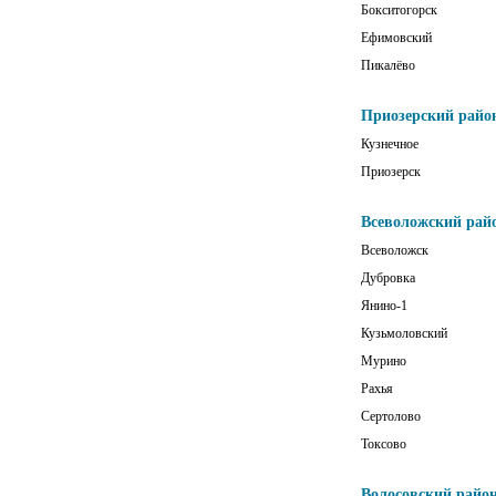
Бокситогорск
Ефимовский
Пикалёво
Приозерский райо
Кузнечное
Приозерск
Всеволожский рай
Всеволожск
Дубровка
Янино-1
Кузьмоловский
Мурино
Рахья
Сертолово
Токсово
Волосовский райо