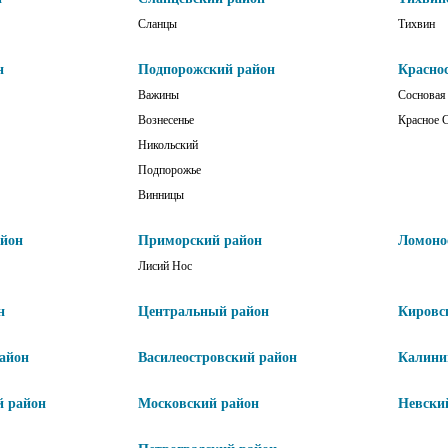
Сланцы
Тихвин
н
Подпорожский район
Красно
Важины
Сосновая
Вознесенье
Красное 
Никольский
Подпорожье
Винницы
айон
Приморский район
Ломоно
Лисий Нос
н
Центральный район
Кировс
айон
Василеостровский район
Калини
й район
Московский район
Невски