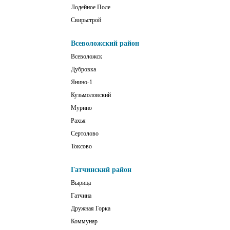
Лодейное Поле
Свирьстрой
Всеволожский район
Всеволожск
Дубровка
Янино-1
Кузьмоловский
Мурино
Рахья
Сертолово
Токсово
Гатчинский район
Вырица
Гатчина
Дружная Горка
Коммунар