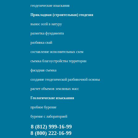
геодезические изыскания
Прикладная (строительная) геодезия
вынос осей в натуру
разметка фундамента
разбивка свай
составление исполнительных схем
съемка благоустройства территории
фасадная съемка
создание геодезической разбивочной основы
расчет объемов земляных масс
Геологические изыскания
пробное бурение
бурение с лабораторией
8 (812) 999-16-99
8 (800) 222-16-99