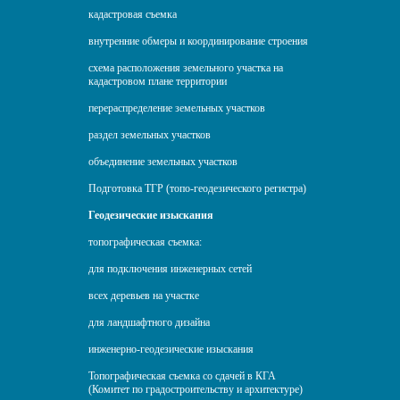
кадастровая съемка
внутренние обмеры и координирование строения
схема расположения земельного участка на
кадастровом плане территории
перераспределение земельных участков
раздел земельных участков
объединение земельных участков
Подготовка ТГР (топо-геодезического регистра)
Геодезические изыскания
топографическая съемка:
для подключения инженерных сетей
всех деревьев на участке
для ландшафтного дизайна
инженерно-геодезические изыскания
Топографическая съемка со сдачей в КГА
(Комитет по градостроительству и архитектуре)