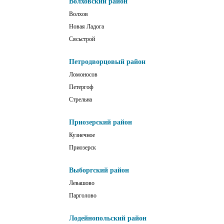
Волховский район
Волхов
Новая Ладога
Сясьстрой
Петродворцовый район
Ломоносов
Петергоф
Стрельна
Приозерский район
Кузнечное
Приозерск
Выборгский район
Левашово
Парголово
Лодейнопольский район