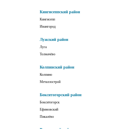
Кингисеппский район
Кингисепп
Ивангород
Лужский район
Луга
Толмачёво
Колпинский район
Колпино
Металлострой
Бокситогорский район
Бокситогорск
Ефимовский
Пикалёво