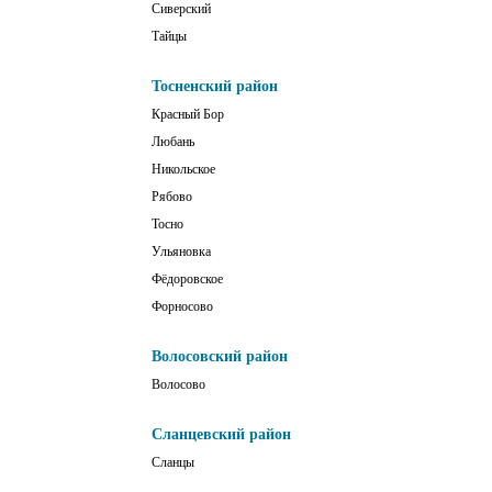
Сиверский
Тайцы
Тосненский район
Красный Бор
Любань
Никольское
Рябово
Тосно
Ульяновка
Фёдоровское
Форносово
Волосовский район
Волосово
Сланцевский район
Сланцы