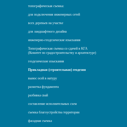
топографическая съемка:
для подключения инженерных сетей
всех деревьев на участке
для ландшафтного дизайна
инженерно-геодезические изыскания
Топографическая съемка со сдачей в КГА
(Комитет по градостроительству и архитектуре)
геодезические изыскания
Прикладная (строительная) геодезия
вынос осей в натуру
разметка фундамента
разбивка свай
составление исполнительных схем
съемка благоустройства территории
фасадная съемка