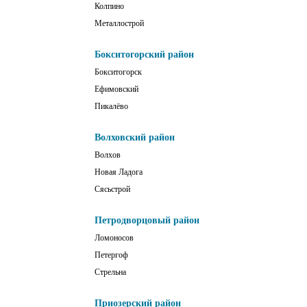
Колпино
Металлострой
Бокситогорский район
Бокситогорск
Ефимовский
Пикалёво
Волховский район
Волхов
Новая Ладога
Сясьстрой
Петродворцовый район
Ломоносов
Петергоф
Стрельна
Приозерский район