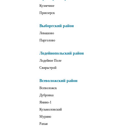
Кузнечное
Приозерск
Выборгский район
Левашово
Парголово
Лодейнопольский район
Лодейное Поле
Свирьстрой
Всеволожский район
Всеволожск
Дубровка
Янино-1
Кузьмоловский
Мурино
Рахья