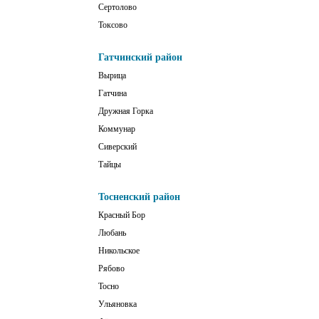
Сертолово
Токсово
Гатчинский район
Вырица
Гатчина
Дружная Горка
Коммунар
Сиверский
Тайцы
Тосненский район
Красный Бор
Любань
Никольское
Рябово
Тосно
Ульяновка