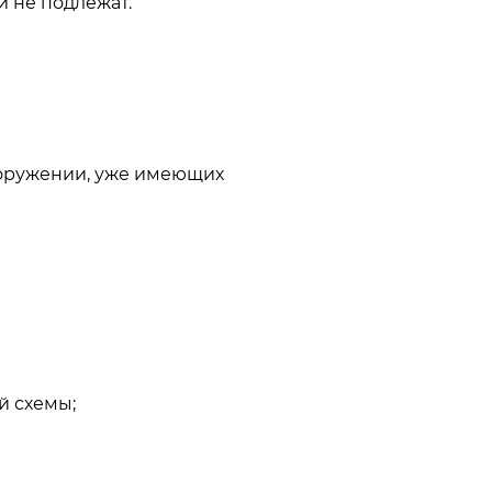
 не подлежат.
ооружении, уже имеющих
й схемы;