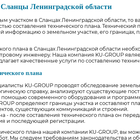
 Сланцы Ленинградской области
м участком в Сланцах Ленинградской области, то ва
стью составления технического плана. Технический 
й информацию о земельном участке, его границах, 
кого плана в Сланцах Ленинградской области необх
тровому инженеру. Наша компания KU-GROUP являет
длагает качественные услуги по составлению технич
нического плана
циалисты KU-GROUP проводят обследование земельно
огическую справку, анализируют существующие пос
 с помощью современного оборудования и программ
OUP определяют границы участка и составляют пла
ктов, существующих коммуникаций и строений.
а - после составления технического плана он пере
ия и последующей регистрации.
нического плана нашей компании KU-GROUP, вы мож
от. Мы следуем требованиям законодательства и об