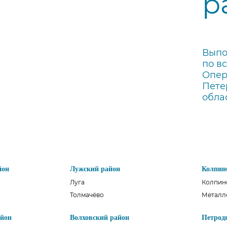
р
Выпо
по в
Опер
Пете
обла
йон
Лужский район
Колпин
Луга
Колпин
Толмачёво
Металл
айон
Волховский район
Петрод