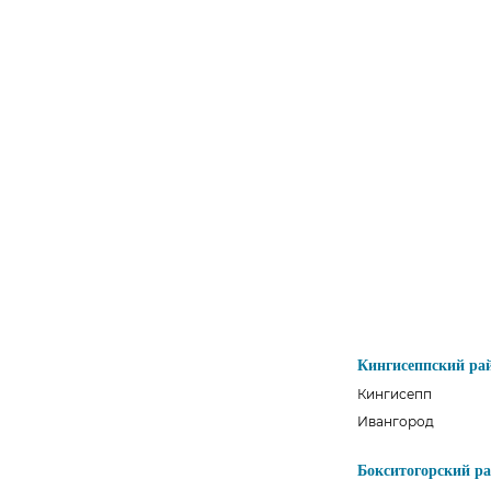
Кингисеппский ра
Кингисепп
Ивангород
Бокситогорский р