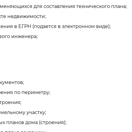
меняющихся для составления технического плана;
те недвижимости;
ния в ЕГРН (подается в электронном виде);
вого инженера;
кументов;
оения по периметру;
троения;
емельному участку;
х планов дома (строения);