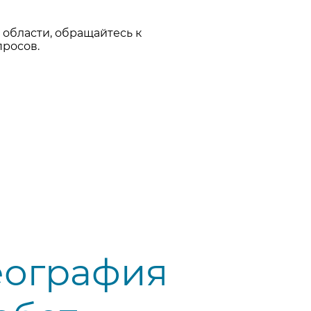
 области, обращайтесь к
просов.
еография