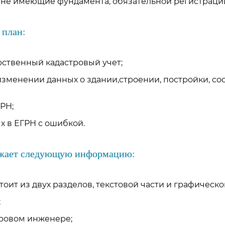
, не имеющие фундамента, обязательной регистрации
 план:
рственный кадастровый учет;
изменении данных о здании,строении, постройки, с
РН;
х в ЕГРН с ошибкой.
ажает следующую информацию:
тоит из двух разделов, текстовой части и графическо
;
ровом инженере;