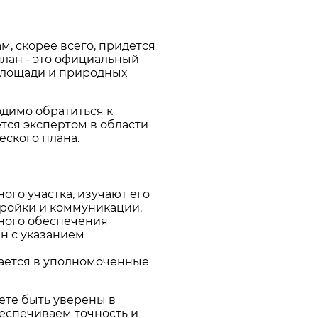
м, скорее всего, придется
план - это официальный
площади и природных
одимо обратиться к
ся экспертом в области
еского плана.
го участка, изучают его
тройки и коммуникации.
ного обеспечения
н с указанием
дается в уполномоченные
ете быть уверены в
еспечиваем точность и