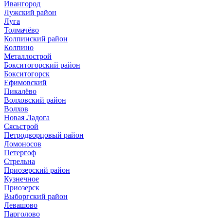
Ивангород
Лужский район
Луга
Толмачёво
Колпинский район
Колпино
Металлострой
Бокситогорский район
Бокситогорск
Ефимовский
Пикалёво
Волховский район
Волхов
Новая Ладога
Сясьстрой
Петродворцовый район
Ломоносов
Петергоф
Стрельна
Приозерский район
Кузнечное
Приозерск
Выборгский район
Левашово
Парголово