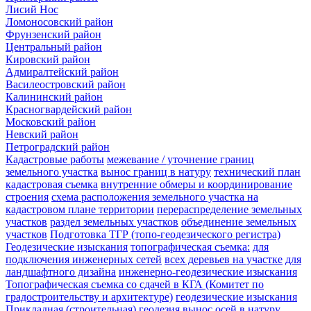
Лисий Нос
Ломоносовский район
Фрунзенский район
Центральный район
Кировский район
Адмиралтейский район
Василеостровский район
Калининский район
Красногвардейский район
Московский район
Невский район
Петроградский район
Кадастровые работы
межевание / уточнение границ
земельного участка
вынос границ в натуру
технический план
кадастровая съемка
внутренние обмеры и координирование
строения
схема расположения земельного участка на
кадастровом плане территории
перераспределение земельных
участков
раздел земельных участков
объединение земельных
участков
Подготовка ТГР (топо-геодезического регистра)
Геодезические изыскания
топографическая съемка:
для
подключения инженерных сетей
всех деревьев на участке
для
ландшафтного дизайна
инженерно-геодезические изыскания
Топографическая съемка со сдачей в КГА (Комитет по
градостроительству и архитектуре)
геодезические изыскания
Прикладная (строительная) геодезия
вынос осей в натуру