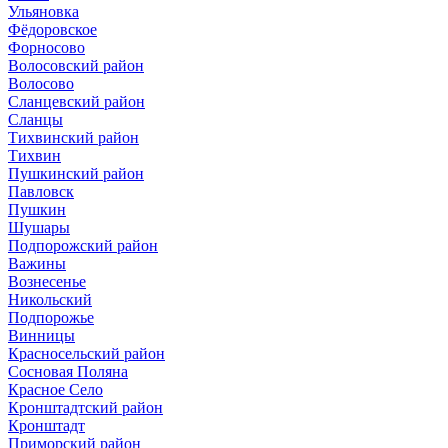
Ульяновка
Фёдоровское
Форносово
Волосовский район
Волосово
Сланцевский район
Сланцы
Тихвинский район
Тихвин
Пушкинский район
Павловск
Пушкин
Шушары
Подпорожский район
Важины
Вознесенье
Никольский
Подпорожье
Винницы
Красносельский район
Сосновая Поляна
Красное Село
Кронштадтский район
Кронштадт
Приморский район