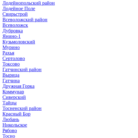
Лодейнопольский район
Лодейное Поле
Свирьстрой
Всеволожский район
Всеволожск
Дубровка
Янино-1
Кузьмоловский
Мурино
Рахья
Сертолово
Токсово
Гатчинский район
Вырица
Гатчина
Дружная Горка
Коммунар
Сиверский
Тайцы
Тосненский район
Красный Бор
Любань
Никольское
Рябово
Тосно