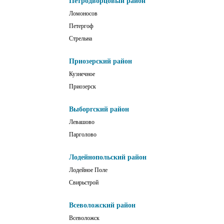
Петродворцовый район
Ломоносов
Петергоф
Стрельна
Приозерский район
Кузнечное
Приозерск
Выборгский район
Левашово
Парголово
Лодейнопольский район
Лодейное Поле
Свирьстрой
Всеволожский район
Всеволожск