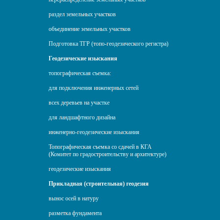
раздел земельных участков
объединение земельных участков
Подготовка ТГР (топо-геодезического регистра)
Геодезические изыскания
топографическая съемка:
для подключения инженерных сетей
всех деревьев на участке
для ландшафтного дизайна
инженерно-геодезические изыскания
Топографическая съемка со сдачей в КГА
(Комитет по градостроительству и архитектуре)
геодезические изыскания
Прикладная (строительная) геодезия
вынос осей в натуру
разметка фундамента