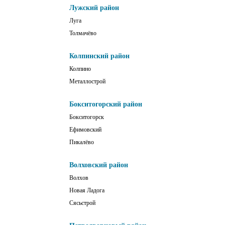
Лужский район
Луга
Толмачёво
Колпинский район
Колпино
Металлострой
Бокситогорский район
Бокситогорск
Ефимовский
Пикалёво
Волховский район
Волхов
Новая Ладога
Сясьстрой