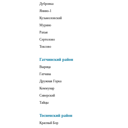
Дубровка
Янино-1
Кузьмоловский
Мурино
Рахья
Сертолово
Токсово
Гатчинский район
Вырица
Гатчина
Дружная Горка
Коммунар
Сиверский
Тайцы
Тосненский район
Красный Бор