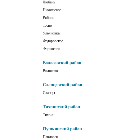
Любань
Никольское
Рябово
Тосно
Ульяновка
Фёдоровское
Форносово
Волосовский район
Волосово
Сланцевский район
Сланцы
Тихвинский район
Тихвин
Пушкинский район
Павловск