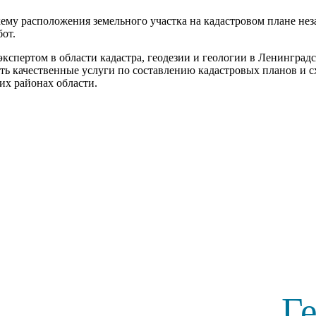
хему расположения земельного участка на кадастровом плане н
бот.
спертом в области кадастра, геодезии и геологии в Ленинградс
ить качественные услуги по составлению кадастровых планов и 
их районах области.
Г