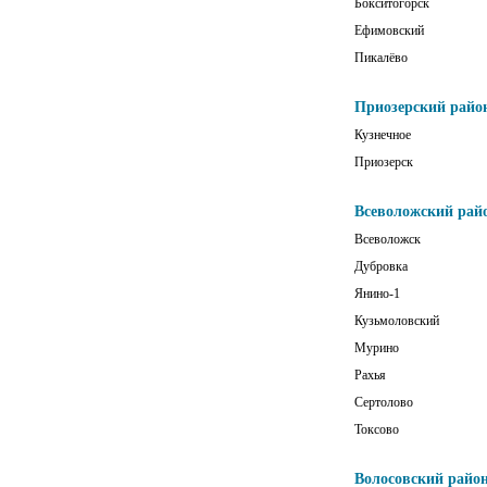
Бокситогорск
Ефимовский
Пикалёво
Приозерский райо
Кузнечное
Приозерск
Всеволожский рай
Всеволожск
Дубровка
Янино-1
Кузьмоловский
Мурино
Рахья
Сертолово
Токсово
Волосовский райо