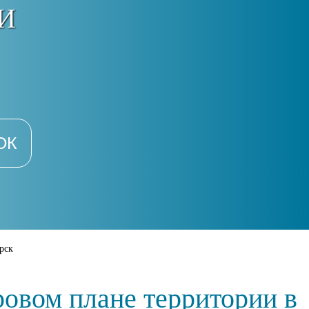
И
ОК
рск
ровом плане территории в