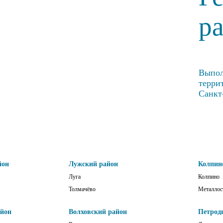
р
Выпол
терри
Санкт
йон
Лужский район
Колпин
Луга
Колпино
Толмачёво
Металлос
айон
Волховский район
Петрод