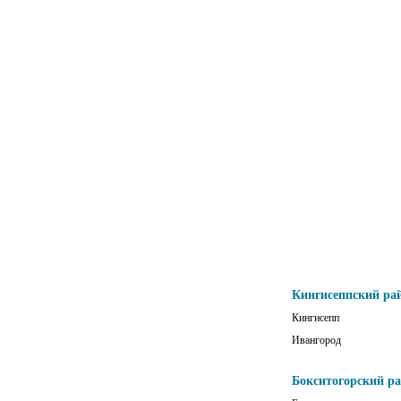
Кингисеппский ра
Кингисепп
Ивангород
Бокситогорский р