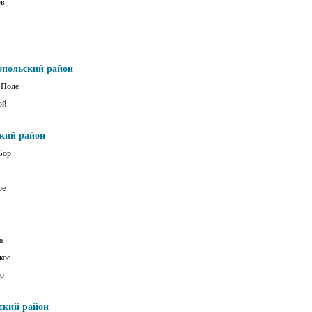
ов
опольский район
 Поле
ой
ский район
Бор
ое
а
кое
о
ский район