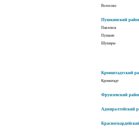
Волосово
Пушкинский райо
Павловск
Пушкин
Шушары
Кронштадтский р
Кронштадт
Фрунзенский райо
Адмиралтейский р
Красногвардейски