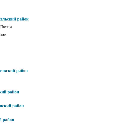
сельский район
 Поляна
Село
совский район
кий район
нский район
й район