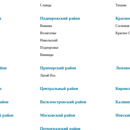
Сланцы
Тихвин
н
Подпорожский район
Красно
Важины
Сосновая
Вознесенье
Красное 
Никольский
Подпорожье
Винницы
айон
Приморский район
Ломоно
Лисий Нос
н
Центральный район
Кировс
айон
Василеостровский район
Калини
й район
Московский район
Невски
Петроградский район