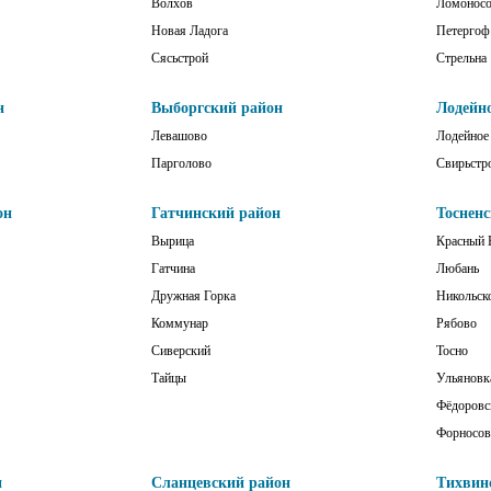
Волхов
Ломонос
Новая Ладога
Петергоф
Сясьстрой
Стрельна
н
Выборгский район
Лодейн
Левашово
Лодейное
Парголово
Свирьстр
он
Гатчинский район
Тоснен
Вырица
Красный 
Гатчина
Любань
Дружная Горка
Никольск
Коммунар
Рябово
Сиверский
Тосно
Тайцы
Ульяновк
Фёдоровс
Форносов
н
Сланцевский район
Тихвин