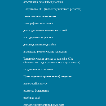
объединение земельных участков
Подготовка ТГР (топо-геодезического регистра)
Геодезические изыскания
топографическая съемка:
для подключения инженерных сетей
всех деревьев на участке
для ландшафтного дизайна
инженерно-геодезические изыскания
Топографическая съемка со сдачей в КГА
(Комитет по градостроительству и архитектуре)
геодезические изыскания
Прикладная (строительная) геодезия
вынос осей в натуру
разметка фундамента
разбивка свай
составление исполнительных схем