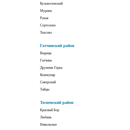
Кузьмоловский
Мурино
Рахья
Сертолово
Токсово
Гатчинский район
Вырица
Гатчина
Дружная Горка
Коммунар
Сиверский
Тайцы
Тосненский район
Красный Бор
Любань
Никольское