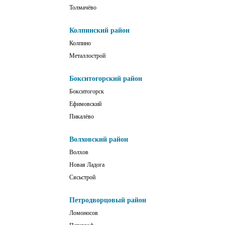
Толмачёво
Колпинский район
Колпино
Металлострой
Бокситогорский район
Бокситогорск
Ефимовский
Пикалёво
Волховский район
Волхов
Новая Ладога
Сясьстрой
Петродворцовый район
Ломоносов