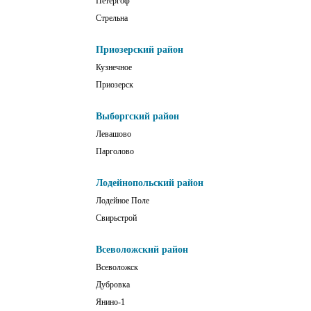
Петергоф
Стрельна
Приозерский район
Кузнечное
Приозерск
Выборгский район
Левашово
Парголово
Лодейнопольский район
Лодейное Поле
Свирьстрой
Всеволожский район
Всеволожск
Дубровка
Янино-1