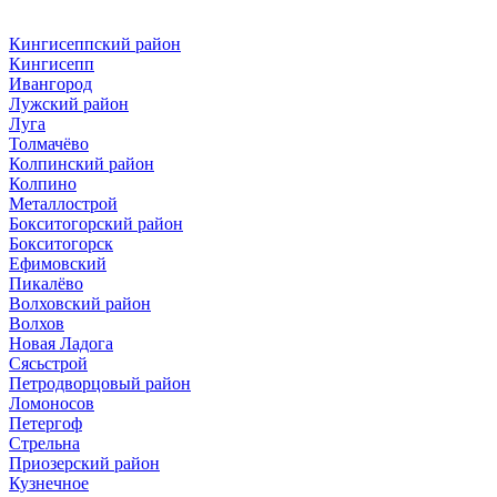
Кингисеппский район
Кингисепп
Ивангород
Лужский район
Луга
Толмачёво
Колпинский район
Колпино
Металлострой
Бокситогорский район
Бокситогорск
Ефимовский
Пикалёво
Волховский район
Волхов
Новая Ладога
Сясьстрой
Петродворцовый район
Ломоносов
Петергоф
Стрельна
Приозерский район
Кузнечное