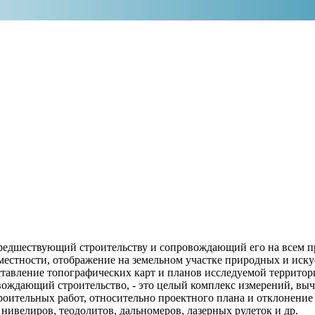
, предшествующий строительству и сопровождающий его на всем 
 местности, отображение на земельном участке природных и иск
ставление топографических карт и планов исследуемой территор
овождающий строительство, - это целый комплекс измерений, вы
троительных работ, относительно проектного плана и отклонение
ивелиров, теодолитов, дальномеров, лазерных рулеток и др.