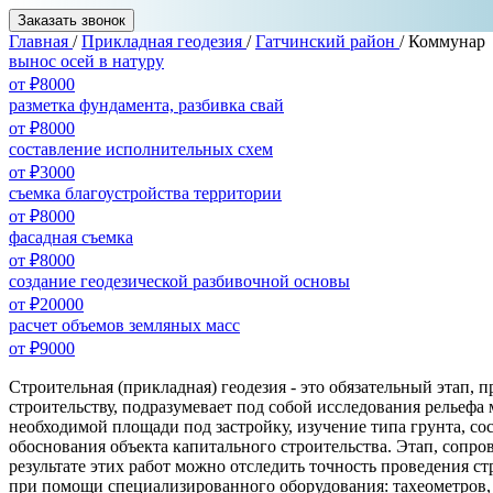
Заказать звонок
Главная
/
Прикладная геодезия
/
Гатчинский район
/
Коммунар
вынос осей в натуру
от ₽8000
разметка фундамента, разбивка свай
от ₽8000
составление исполнительных схем
от ₽3000
съемка благоустройства территории
от ₽8000
фасадная съемка
от ₽8000
создание геодезической разбивочной основы
от ₽20000
расчет объемов земляных масс
от ₽9000
Строительная (прикладная) геодезия - это обязательный этап
строительству, подразумевает под собой исследования рельефа
необходимой площади под застройку, изучение типа грунта, со
обоснования объекта капитального строительства. Этап, сопр
результате этих работ можно отследить точность проведения с
при помощи специализированного оборудования: тахеометров, н