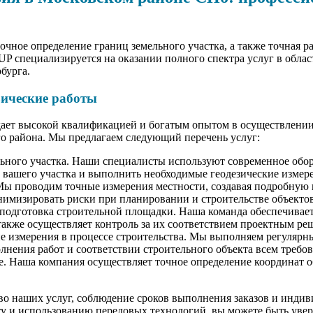
точное определение границ земельного участка, а также точная 
 специализируется на оказании полного спектра услуг в облас
бурга.
зические работы
дает высокой квалификацией и богатым опытом в осуществлении
го района. Мы предлагаем следующий перечень услуг:
ьного участка. Наши специалисты используют современное обор
 вашего участка и выполнить необходимые геодезические измер
Мы проводим точные измерения местности, создавая подробную к
инимизировать риски при планировании и строительстве объектов
подготовка строительной площадки. Наша команда обеспечивае
также осуществляет контроль за их соответствием проектным ре
е измерения в процессе строительства. Мы выполняем регулярны
лнения работ и соответствии строительного объекта всем требо
. Наша компания осуществляет точное определение координат об
во наших услуг, соблюдение сроков выполнения заказов и инди
ту и использованию передовых технологий, вы можете быть уве