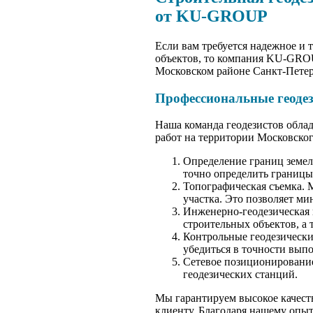
от KU-GROUP
Если вам требуется надежное и 
объектов, то компания KU-GROUP
Московском районе Санкт-Петер
Профессиональные геоде
Наша команда геодезистов обла
работ на территории Московско
Определение границ земел
точно определить границы
Топографическая съемка. 
участка. Это позволяет м
Инженерно-геодезическая 
строительных объектов, а 
Контрольные геодезически
убедиться в точности выпо
Сетевое позиционирование
геодезических станций.
Мы гарантируем высокое качест
клиенту. Благодаря нашему опы