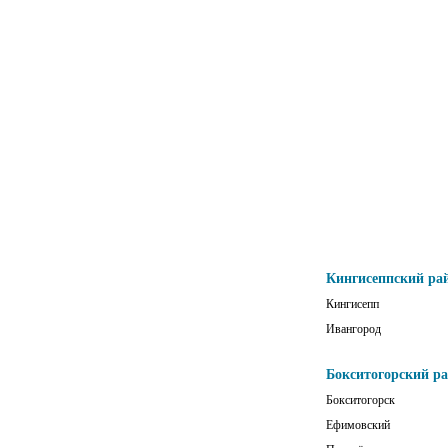
Кингисеппский ра
Кингисепп
Ивангород
Бокситогорский р
Бокситогорск
Ефимовский