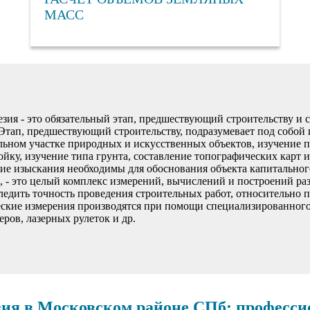
МАСС
езия - это обязательный этап, предшествующий строительству и
Этап, предшествующий строительству, подразумевает под собой 
льном участке природных и искусственных объектов, изучение п
йку, изучение типа грунта, составление топографических карт 
кие изыскания необходимы для обоснования объекта капитального
 - это целый комплекс измерений, вычислений и построений раз
следить точность проведения строительных работ, относительно 
еские измерения производятся при помощи специализированного
ров, лазерных рулеток и др.
зия в Московском районе СПб: професс