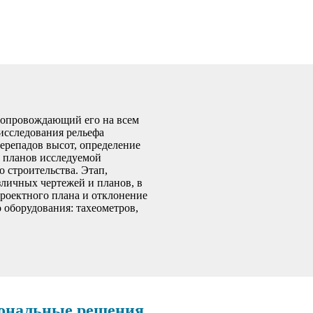
 сопровождающий его на всем
исследования рельефа
ерепадов высот, определение
и планов исследуемой
 строительства. Этап,
личных чертежей и планов, в
проектного плана и отклонение
 оборудования: тахеометров,
иональные решения