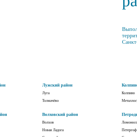
р
Выпол
терри
Санкт
йон
Лужский район
Колпин
Луга
Колпино
Толмачёво
Металлос
айон
Волховский район
Петрод
Волхов
Ломонос
Новая Ладога
Петергоф