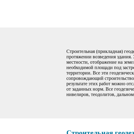
Строительная (прикладная) геод
протяжении возведения здания. 
местности, отображение на земе
необходимой площади под застро
территории. Все эти геодезичес
сопровождающий строительство,
результате этих работ можно от
от заданных норм. Все геодезич
нивелиров, теодолитов, дальноме
Строительная геоде