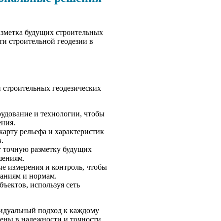
разметка будущих строительных
ти строительной геодезии в
 строительных геодезических
удование и технологии, чтобы
ения.
арту рельефа и характеристик
.
т точную разметку будущих
шениям.
е измерения и контроль, чтобы
ваниям и нормам.
ъектов, используя сеть
видуальный подход к каждому
рены в надежности и точности