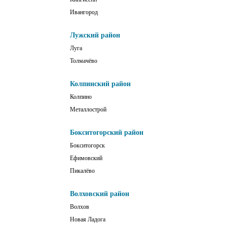
Ивангород
Лужский район
Луга
Толмачёво
Колпинский район
Колпино
Металлострой
Бокситогорский район
Бокситогорск
Ефимовский
Пикалёво
Волховский район
Волхов
Новая Ладога