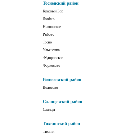
Тосненский район
Красный Бор
Любань
Никольское
Рябово
Тосно
Ульяновка
Фёдоровское
Форносово
Волосовский район
Волосово
Сланцевский район
Сланцы
Тихвинский район
Тихвин