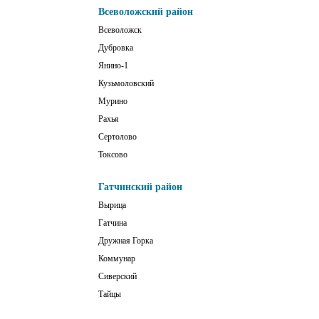
Всеволожский район
Всеволожск
Дубровка
Янино-1
Кузьмоловский
Мурино
Рахья
Сертолово
Токсово
Гатчинский район
Вырица
Гатчина
Дружная Горка
Коммунар
Сиверский
Тайцы