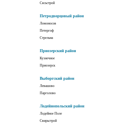
Сясьстрой
Петродворцовый район
Ломоносов
Петергоф
Стрельна
Приозерский район
Кузнечное
Приозерск
Выборгский район
Левашово
Парголово
Лодейнопольский район
Лодейное Поле
Свирьстрой