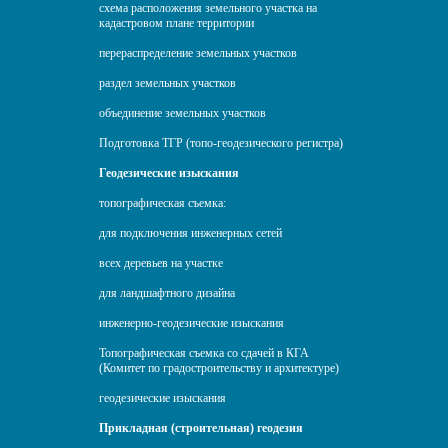
схема расположения земельного участка на
кадастровом плане территории
перераспределение земельных участков
раздел земельных участков
объединение земельных участков
Подготовка ТГР (топо-геодезического регистра)
Геодезические изыскания
топографическая съемка:
для подключения инженерных сетей
всех деревьев на участке
для ландшафтного дизайна
инженерно-геодезические изыскания
Топографическая съемка со сдачей в КГА
(Комитет по градостроительству и архитектуре)
геодезические изыскания
Прикладная (строительная) геодезия