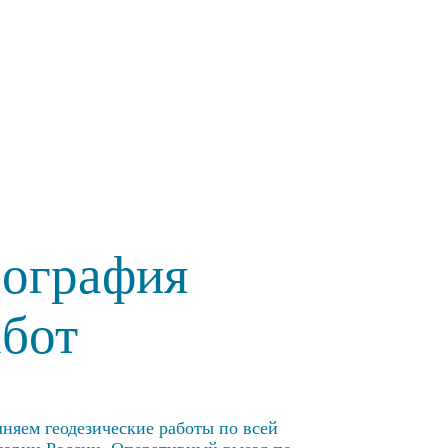
еография
абот
няем геодезические работы по всей