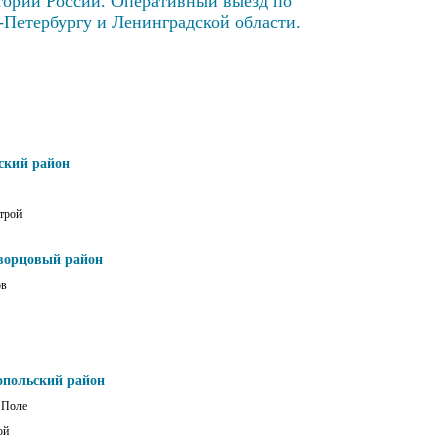
тории России. Оперативный выезд по
-Петербургу и Ленинградской области.
ский район
трой
ворцовый район
ов
опольский район
 Поле
ой