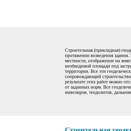
Строительная (прикладная) геод
протяжении возведения здания. 
местности, отображение на земе
необходимой площади под застро
территории. Все эти геодезичес
сопровождающий строительство,
результате этих работ можно от
от заданных норм. Все геодезич
нивелиров, теодолитов, дальноме
Строительная геоде