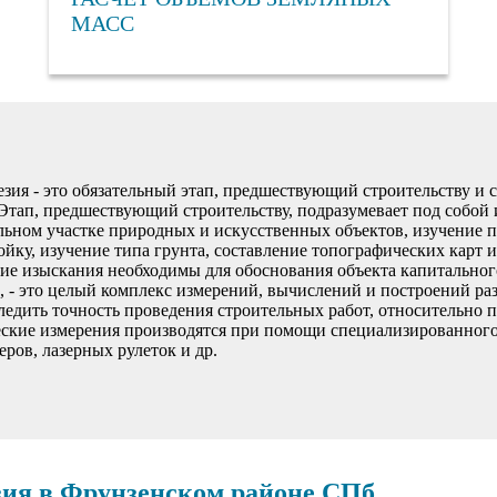
МАСС
езия - это обязательный этап, предшествующий строительству и
Этап, предшествующий строительству, подразумевает под собой 
льном участке природных и искусственных объектов, изучение п
йку, изучение типа грунта, составление топографических карт 
кие изыскания необходимы для обоснования объекта капитального
 - это целый комплекс измерений, вычислений и построений раз
следить точность проведения строительных работ, относительно 
еские измерения производятся при помощи специализированного
ров, лазерных рулеток и др.
зия в Фрунзенском районе СПб