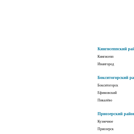
Кингисеппский ра
Кингисепп
Ивангород
Бокситогорский р
Бокситогорск
Ефимовский
Пикалёво
Приозерский райо
Кузнечное
Приозерск