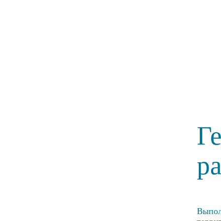
Г
р
Выпол