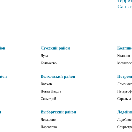
терри
Санкт
йон
Лужский район
Колпин
Луга
Колпино
Толмачёво
Металлос
айон
Волховский район
Петрод
Волхов
Ломонос
Новая Ладога
Петергоф
Сясьстрой
Стрельна
н
Выборгский район
Лодейн
Левашово
Лодейное
Парголово
Свирьстр